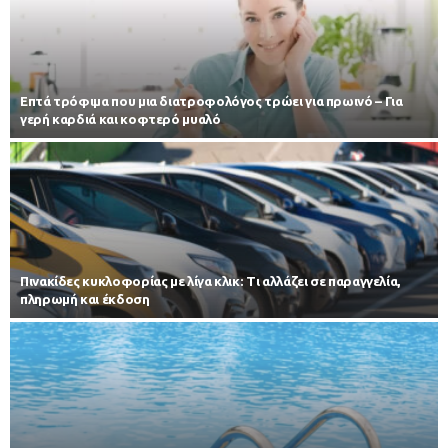
Επτά τρόφιμα που μια διατροφολόγος τρώει για πρωινό – Για
γερή καρδιά και κοφτερό μυαλό
Πινακίδες κυκλοφορίας με λίγα κλικ: Τι αλλάζει σε παραγγελία,
πληρωμή και έκδοση