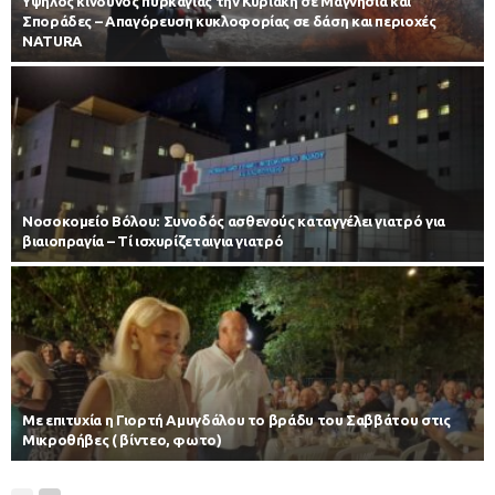
Υψηλός κίνδυνος πυρκαγιάς την Κυριακή σε Μαγνησία και
Σποράδες – Απαγόρευση κυκλοφορίας σε δάση και περιοχές
NATURA
Νοσοκομείο Βόλου: Συνοδός ασθενούς καταγγέλει γιατρό για
βιαιοπραγία – Τί ισχυρίζεταιγια γιατρό
Με επιτυχία η Γιορτή Αμυγδάλου το βράδυ του Σαββάτου στις
Μικροθήβες ( βίντεο, φωτο)