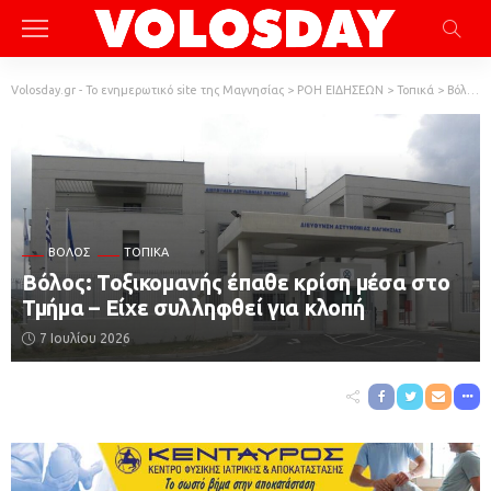
Volosday.gr - Το ενημερωτικό site της Μαγνησίας
>
ΡΟΗ ΕΙΔΗΣΕΩΝ
>
Τοπικά
>
Βόλος
ΒΌΛΟΣ
ΤΟΠΙΚΆ
Βόλος: Τοξικομανής έπαθε κρίση μέσα στο
Τμήμα – Είχε συλληφθεί για κλοπή
7 Ιουλίου 2026