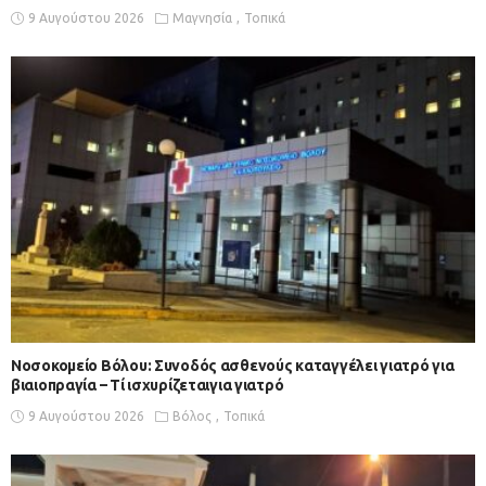
9 Αυγούστου 2026
Μαγνησία
Τοπικά
Νοσοκομείο Βόλου: Συνοδός ασθενούς καταγγέλει γιατρό για
βιαιοπραγία – Τί ισχυρίζεταιγια γιατρό
9 Αυγούστου 2026
Βόλος
Τοπικά