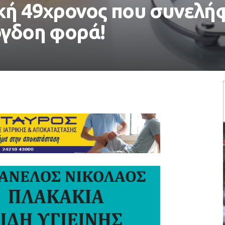
κή 49χρονος που συνελήφ
όγδοη φορά!