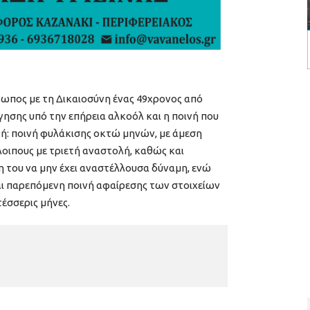
ωπος με τη Δικαιοσύνη ένας 49χρονος από
γησης υπό την επήρεια αλκοόλ και η ποινή που
ή: ποινή φυλάκισης οκτώ μηνών, με άμεση
λοιπους με τριετή αναστολή, καθώς και
η του να μην έχει αναστέλλουσα δύναμη, ενώ
ι παρεπόμενη ποινή αφαίρεσης των στοιχείων
έσσερις μήνες.