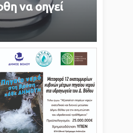
θη να οηγεί