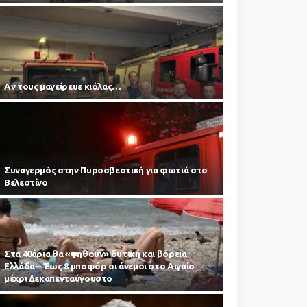
Αν τους μαγείρευε κιόλας…
Συναγερμός στην Πυροσβεστική για φωτιά στο
Βελεστίνο
Στα 40άρια θα «ψηθούν» δυτική και βόρεια
Ελλάδα – Έως 8 μποφόρ οι άνεμοι στο Αιγαίο
μέχρι Δεκαπενταύγουστο