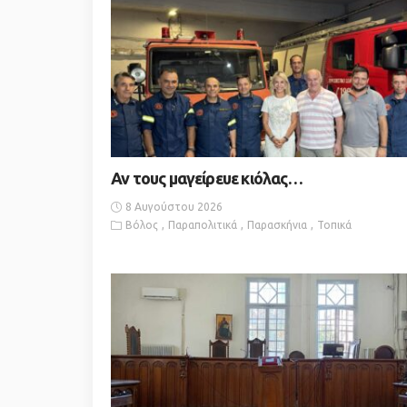
Αν τους μαγείρευε κιόλας…
8 Αυγούστου 2026
Βόλος
Παραπολιτικά
Παρασκήνια
Τοπικά