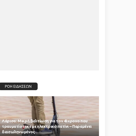
ΡΟΗ ΕΙΔΗΣΕΩΝ
Λάρισα: Μικρή βελτίωση για τον 43χρονο που
τραυματίστηκε με ηλεκτρικό πατίνι – Παραμένει
διασωληνωμένος