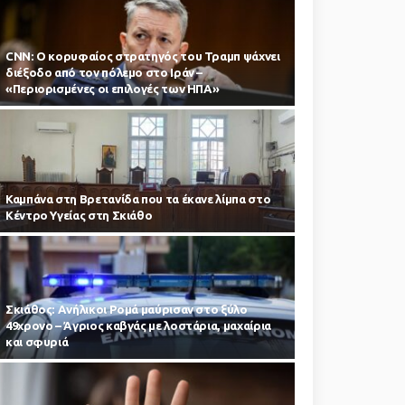
CNN: Ο κορυφαίος στρατηγός του Τραμπ ψάχνει
διέξοδο από τον πόλεμο στο Ιράν –
«Περιορισμένες οι επιλογές των ΗΠΑ»
Καμπάνα στη Βρετανίδα που τα έκανε λίμπα στο
Κέντρο Υγείας στη Σκιάθο
Σκιάθος: Ανήλικοι Ρομά μαύρισαν στο ξύλο
49χρονο – Άγριος καβγάς με λοστάρια, μαχαίρια
και σφυριά