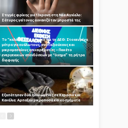
Στιγμές φρίκης για 13χρονη στη Νέα Αγχίαλο:
Σάτυρος γείτονας αυνανιζόταν μπροστά της
Το “καλάθι” Μητσοτάκη για τη ΔΕΘ: Στοχευμένα
μέτρα για ευάλωτους, συνταξιούχους και
μικρομεσαίους επιχειρηματίες – Πακέτο
ενεργειακών επενδύσεων με “όχημα” τη ρήτρα
διαφυγής
Εξαπάτησαν δύο ηλικιωμένες σε Κερασιά και
Κανάλια: Αρπαξαν μικροποσά και κοσμήματα