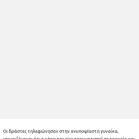
Οι δράστες τηλεφώνησαν στην ανυποψίαστη γυναίκα,
ισχυριζόμενοι ότι η κόρη της είχε τραυματιστεί σε τροχαίο και