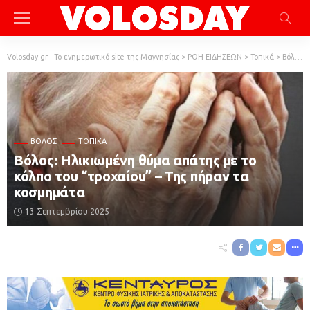
Volosday.gr - Το ενημερωτικό site της Μαγνησίας
>
ΡΟΗ ΕΙΔΗΣΕΩΝ
>
Τοπικά
>
Βόλος
ΒΌΛΟΣ
ΤΟΠΙΚΆ
Βόλος: Ηλικιωμένη θύμα απάτης με το
κόλπο του “τροχαίου” – Της πήραν τα
κοσμημάτα
13 Σεπτεμβρίου 2025