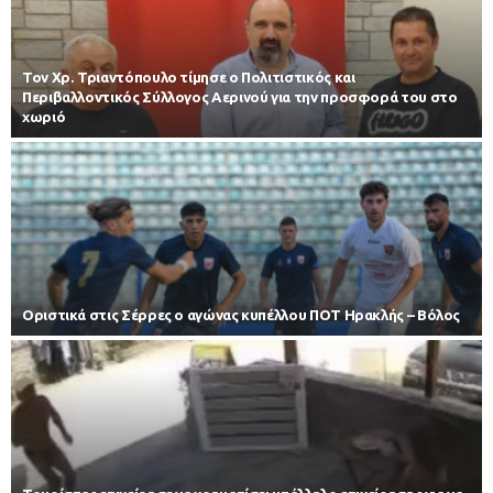
Τον Χρ. Τριαντόπουλο τίμησε ο Πολιτιστικός και
Περιβαλλοντικός Σύλλογος Αερινού για την προσφορά του στο
χωριό
Οριστικά στις Σέρρες ο αγώνας κυπέλλου ΠΟΤ Ηρακλής – Βόλος