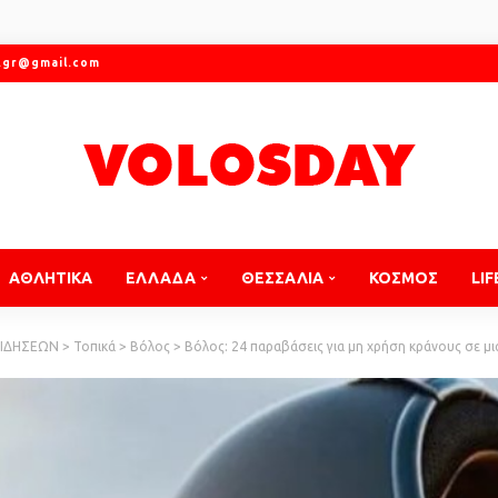
.gr@gmail.com
ΑΘΛΗΤΙΚΑ
ΕΛΛΑΔΑ
ΘΕΣΣΑΛΙΑ
ΚΟΣΜΟΣ
LIF
ΕΙΔΗΣΕΩΝ
>
Τοπικά
>
Βόλος
>
Βόλος: 24 παραβάσεις για μη χρήση κράνους σε μ