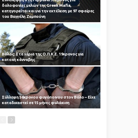
δολοφονίες μελών της Greek Mafia,
κατηγορείται και για την εκτέλεση με 97 σφαίρες
του Βαγγέλη Ζαμπούνη
Βόλος: Στα χέρια της Ο.Π.Κ.Ε. 19χρονος για
κατοχή κάνναβης
Σύλληψη 56χρονου φυγόποινου στον Βόλο – Είχε
καταδικαστεί σε 15 μήνες φυλάκιση