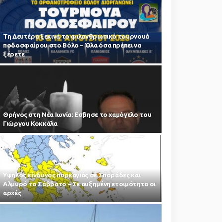
Τη Δευτέρα ξεκινά το φιλανθρωπικό τουρνουά
ποδοσφαίρου στο Βόλο – Όλα όσα πρέπει να
ξέρετε
Θρήνος στη Νέα Ιωνία: Εσβησε το χαμόγελο του
Γιώργου Κοκκάλα
Υψηλός κίνδυνος πυρκαγιάς σε Σποράδες και
Αλμυρό το Σάββατο – Σε αυξημένη ετοιμότητα οι
αρχές