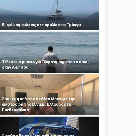
Εμφάνιση φώκιας σε παραλία στο Τρίκερι
Τελευταίο μπάνιο για 70χρονη σήμερα το πρωί
στην Άφησσο
Σύσκεψη υπό τον Αχιλλέα Μπέο για την
επιστροφή της Εθνικής Ελλάδος στο
Πανθεσσαλικό
Συνελήφθη στη Γερμανία 31χρονος για