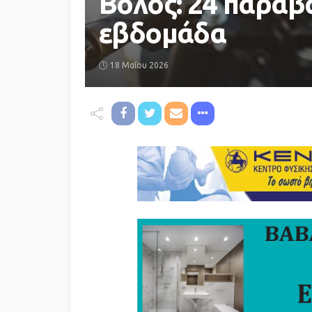
Βόλος: 24 παραβά
εβδομάδα
18 Μαΐου 2026