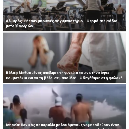
Αλμυρός: Έπεσαν μπουνιές σε γυμναστήριο – Θερμό επεισόδιο
μεταξύ νεαρών
Βόλος: Μεθυσμένος απείλησε τη γυναίκα του να την κόψει
κομματάκια και να τη βάλει σε μπαούλο! – Οδηγήθηκε στη φυλακή
Iσπανία: Πανικός σε παραλία με λουόμενους να μπερδεύουν έναν