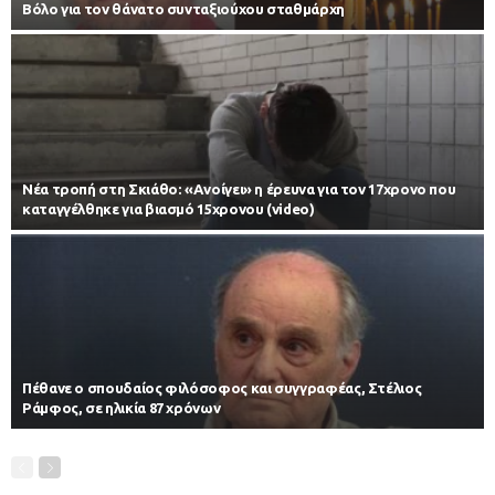
Βόλο για τον θάνατο συνταξιούχου σταθμάρχη
Νέα τροπή στη Σκιάθο: «Ανοίγει» η έρευνα για τον 17χρονο που
καταγγέλθηκε για βιασμό 15χρονου (video)
Πέθανε ο σπουδαίος φιλόσοφος και συγγραφέας, Στέλιος
Ράμφος, σε ηλικία 87 χρόνων