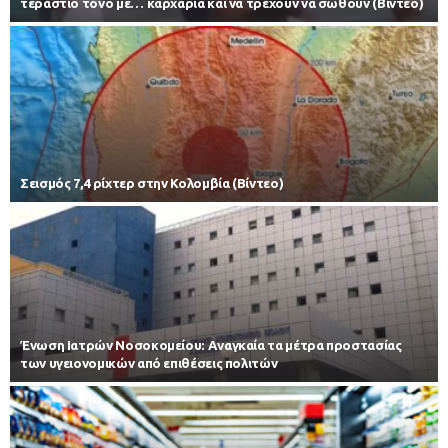
τεράστιο τόνο με… καρχαρία και να τρέχουν να σωθούν (Βίντεο)
Σεισμός 7,4 ρίχτερ στην Κολομβία (Βίντεο)
Ένωση Ιατρών Νοσοκομείου: Αναγκαία τα μέτρα προστασίας
των υγειονομικών από επιθέσεις πολιτών