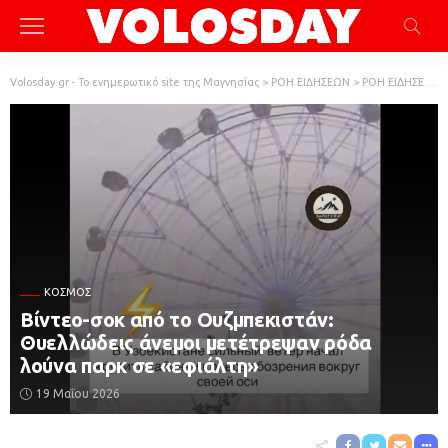
Volosday.gr - Το ενημερωτικό site της Μαγνησίας
>
ΡΟΗ ΕΙΔΗΣΕΩΝ
>
ΡΟΗ ΕΙΔΗΣΕΩΝ
ΚΌΣΜΟΣ
Βίντεο-σοκ από το Ουζμπεκιστάν:
Θυελλώδεις άνεμοι μετέτρεψαν ρόδα
λούνα παρκ σε «εφιάλτη»
19 Μαΐου 2026