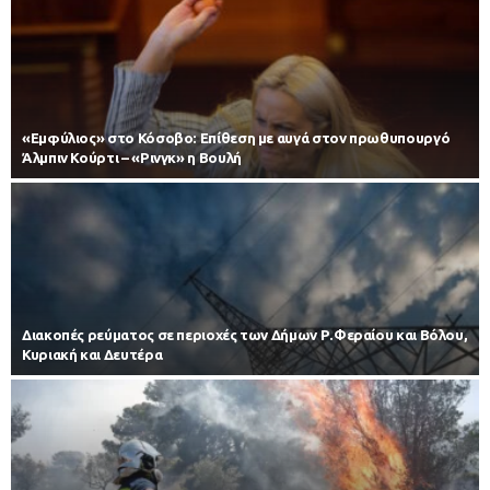
«Εμφύλιος» στο Κόσοβο: Επίθεση με αυγά στον πρωθυπουργό
Άλμπιν Κούρτι – «Ρινγκ» η Βουλή
Διακοπές ρεύματος σε περιοχές των Δήμων Ρ.Φεραίου και Βόλου,
Κυριακή και Δευτέρα