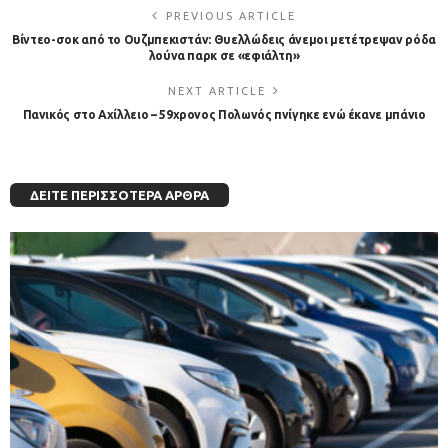
PREVIOUS ARTICLE
Βίντεο-σοκ από το Ουζμπεκιστάν: Θυελλώδεις άνεμοι μετέτρεψαν ρόδα
λούνα παρκ σε «εφιάλτη»
NEXT ARTICLE
Πανικός στο Αχίλλειο – 59χρονος Πολωνός πνίγηκε ενώ έκανε μπάνιο
ΔΕΊΤΕ ΠΕΡΙΣΣΌΤΕΡΑ ΆΡΘΡΑ