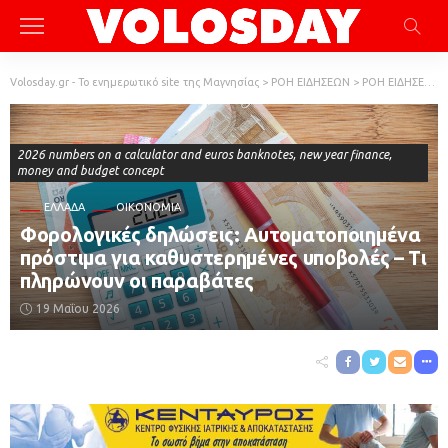
Volosday.gr - Το ενημερωτικό site της Μαγνησίας
>
ΡΟΗ ΕΙΔΗΣΕΩΝ
>
ΡΟΗ ΕΙΔΗΣΕΩΝ
2026 numbers on a calculator and euros banknotes, new year finance,
money and budget concept
ΕΛΛΆΔΑ
ΟΙΚΟΝΟΜΙΑ
Φορολογικές δηλώσεις: Aυτοματοποιημένα
πρόστιμα για καθυστερημένες υποβολές – Τι
πληρώνουν οι παραβάτες
19 Μαΐου 2026