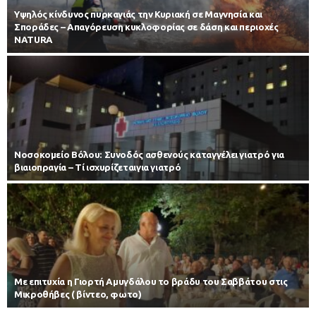
Υψηλός κίνδυνος πυρκαγιάς την Κυριακή σε Μαγνησία και
Σποράδες – Απαγόρευση κυκλοφορίας σε δάση και περιοχές
NATURA
Νοσοκομείο Βόλου: Συνοδός ασθενούς καταγγέλει γιατρό για
βιαιοπραγία – Τί ισχυρίζεταιγια γιατρό
Με επιτυχία η Γιορτή Αμυγδάλου το βράδυ του Σαββάτου στις
Μικροθήβες ( βίντεο, φωτο)