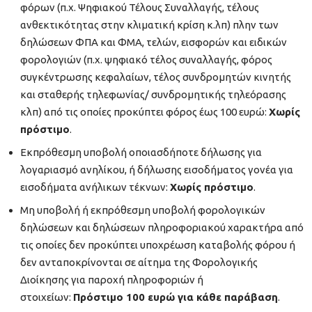
φόρων (π.χ. Ψηφιακού Τέλους Συναλλαγής, τέλους
ανθεκτικότητας στην κλιματική κρίση κ.λπ) πλην των
δηλώσεων ΦΠΑ και ΦΜΑ, τελών, εισφορών και ειδικών
φορολογιών (π.χ. ψηφιακό τέλος συναλλαγής, φόρος
συγκέντρωσης κεφαλαίων, τέλος συνδρομητών κινητής
και σταθερής τηλεφωνίας/ συνδρομητικής τηλεόρασης
κλπ) από τις οποίες προκύπτει φόρος έως 100 ευρώ:
Χωρίς
πρόστιμο
.
Εκπρόθεσμη υποβολή οποιασδήποτε δήλωσης για
λογαριασμό ανηλίκου, ή δήλωσης εισοδήματος γονέα για
εισοδήματα ανήλικων τέκνων:
Χωρίς πρόστιμο
.
Μη υποβολή ή εκπρόθεσμη υποβολή φορολογικών
δηλώσεων και δηλώσεων πληροφοριακού χαρακτήρα από
τις οποίες δεν προκύπτει υποχρέωση καταβολής φόρου ή
δεν ανταποκρίνονται σε αίτημα της Φορολογικής
Διοίκησης για παροχή πληροφοριών ή
στοιχείων:
Πρόστιμο 100 ευρώ για κάθε παράβαση
.