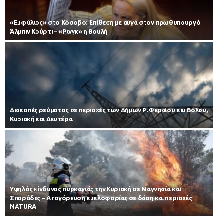
«Εμφύλιος» στο Κόσοβο: Επίθεση με αυγά στον πρωθυπουργό
Άλμπιν Κούρτι – «Ρινγκ» η Βουλή
Διακοπές ρεύματος σε περιοχές των Δήμων Ρ.Φεραίου και Βόλου,
Κυριακή και Δευτέρα
Υψηλός κίνδυνος πυρκαγιάς την Κυριακή σε Μαγνησία και
Σποράδες – Απαγόρευση κυκλοφορίας σε δάση και περιοχές
NATURA