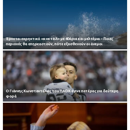
Έρχεται εκρηκτικό «κοκτέιλ» με 40άρια και μελτέμια – Ποιες
περιοχές θα επηρεαστούν, πότε εξασθενούν οι άνεμοι
Ο Γιάννης Κωνσταντέλιας του ΠΑΟΚ έγινε πατέρας για δεύτερη
φορά