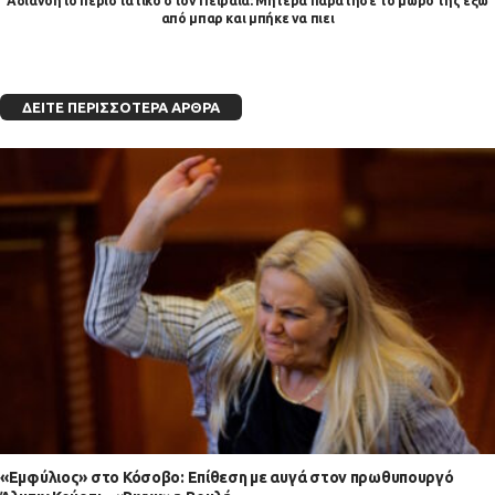
Αδιανόητο περιστατικό στον Πειραιά: Μητέρα παράτησε το μωρό της έξω
από μπαρ και μπήκε να πιει
ΔΕΊΤΕ ΠΕΡΙΣΣΌΤΕΡΑ ΆΡΘΡΑ
«Εμφύλιος» στο Κόσοβο: Επίθεση με αυγά στον πρωθυπουργό