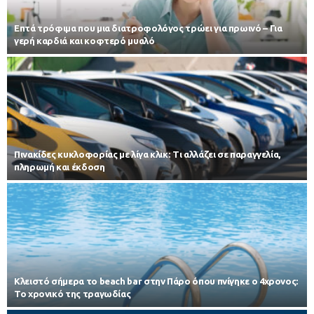
Επτά τρόφιμα που μια διατροφολόγος τρώει για πρωινό – Για
γερή καρδιά και κοφτερό μυαλό
Πινακίδες κυκλοφορίας με λίγα κλικ: Τι αλλάζει σε παραγγελία,
πληρωμή και έκδοση
Κλειστό σήμερα το beach bar στην Πάρο όπου πνίγηκε ο 4χρονος:
Το χρονικό της τραγωδίας