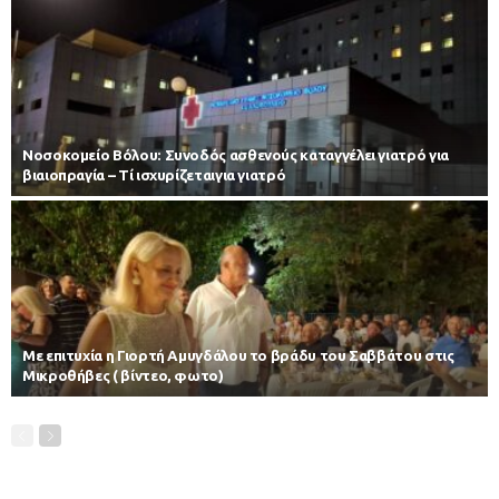
Νοσοκομείο Βόλου: Συνοδός ασθενούς καταγγέλει γιατρό για
βιαιοπραγία – Τί ισχυρίζεταιγια γιατρό
Με επιτυχία η Γιορτή Αμυγδάλου το βράδυ του Σαββάτου στις
Μικροθήβες ( βίντεο, φωτο)