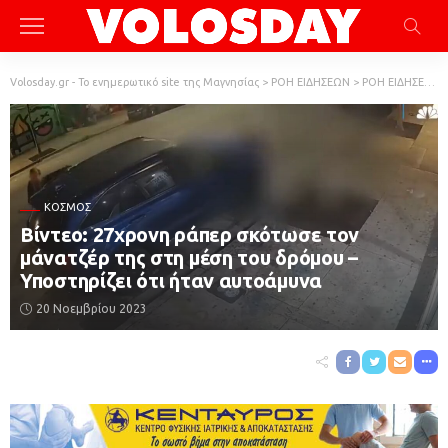
Volosday.gr - Το ενημερωτικό site της Μαγνησίας
>
ΡΟΗ ΕΙΔΗΣΕΩΝ
>
ΡΟΗ ΕΙΔΗΣΕΩΝ
ΚΌΣΜΟΣ
Βίντεο: 27χρονη ράπερ σκότωσε τον
μάνατζέρ της στη μέση του δρόμου –
Υποστηρίζει ότι ήταν αυτοάμυνα
20 Νοεμβρίου 2023