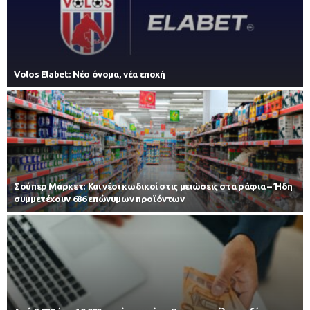
Volos Elabet: Νέο όνομα, νέα εποχή
Σούπερ Μάρκετ: Και νέοι κωδικοί στις μειώσεις στα ράφια – Ήδη
συμμετέχουν 686 επώνυμων προϊόντων