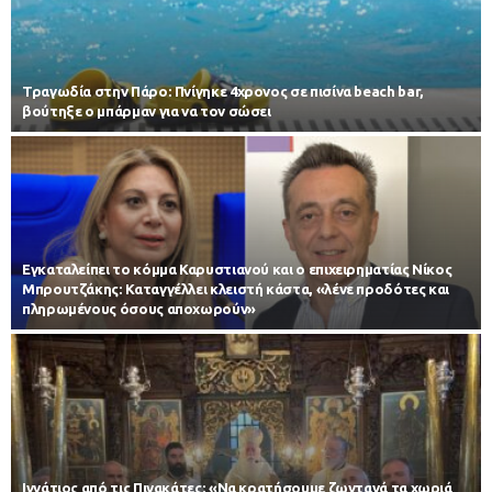
Τραγωδία στην Πάρο: Πνίγηκε 4χρονος σε πισίνα beach bar,
βούτηξε ο μπάρμαν για να τον σώσει
Εγκαταλείπει το κόμμα Καρυστιανού και ο επιχειρηματίας Νίκος
Μπρουτζάκης: Καταγγέλλει κλειστή κάστα, «λένε προδότες και
πληρωμένους όσους αποχωρούν»
Ιγνάτιος από τις Πινακάτες: «Να κρατήσουμε ζωντανά τα χωριά