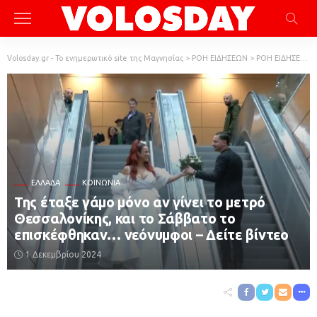
Volosday.gr - Το ενημερωτικό site της Μαγνησίας
>
ΡΟΗ ΕΙΔΗΣΕΩΝ
>
ΡΟΗ ΕΙΔΗΣΕΩΝ
ΕΛΛΆΔΑ
ΚΟΙΝΩΝΙΑ
Της έταξε γάμο μόνο αν γίνει το μετρό
Θεσσαλονίκης, και το Σάββατο το
επισκέφθηκαν… νεόνυμφοι – Δείτε βίντεο
1 Δεκεμβρίου 2024