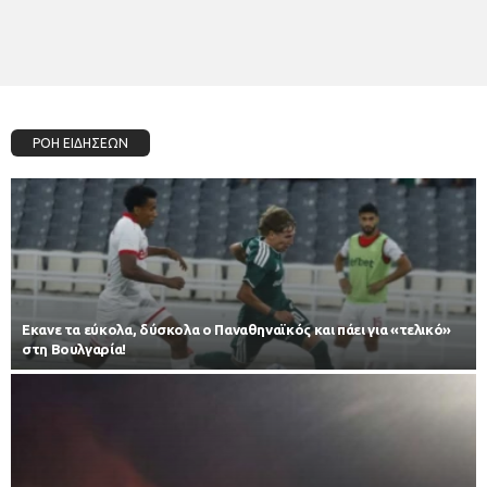
ΡΟΗ ΕΙΔΗΣΕΩΝ
Εκανε τα εύκολα, δύσκολα ο Παναθηναϊκός και πάει για «τελικό»
στη Βουλγαρία!