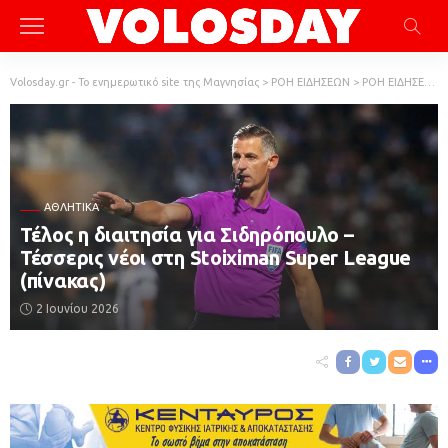
Volosday.gr - Το ενημερωτικό site της Μαγνησίας
>
ΡΟΗ ΕΙΔΗΣΕΩΝ
>
ΡΟΗ ΕΙΔΗΣΕΩΝ
ΑΘΛΗΤΙΚΆ
Τέλος η διαιτησία για Σιδηρόπουλο –
Τέσσερις νέοι στη Stoiximan Super League
(πίνακας)
2 Ιουνίου 2026