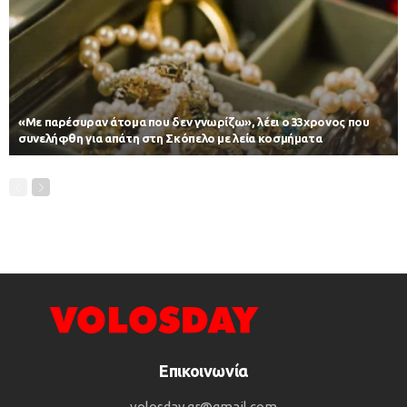
«Με παρέσυραν άτομα που δεν γνωρίζω», λέει ο 33χρονος που
συνελήφθη για απάτη στη Σκόπελο με λεία κοσμήματα
Επικοινωνία
volosday.gr@gmail.com