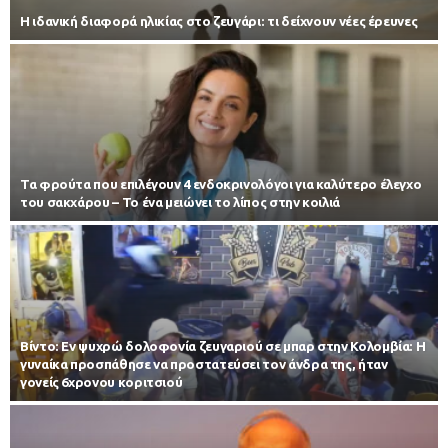
Η ιδανική διαφορά ηλικίας στο ζευγάρι: τι δείχνουν νέες έρευνες
Τα φρούτα που επιλέγουν 4 ενδοκρινολόγοι για καλύτερο έλεγχο
του σακχάρου – Το ένα μειώνει το λίπος στην κοιλιά
Βίντο: Εν ψυχρώ δολοφονία ζευγαριού σε μπαρ στην Κολομβία: Η
γυναίκα προσπάθησε να προστατεύσει τον άνδρα της, ήταν
γονείς 6χρονου κοριτσιού