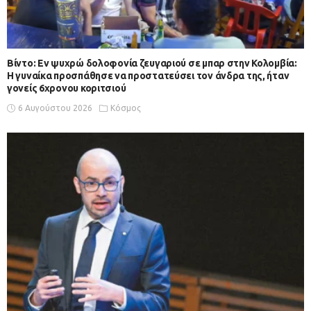
Βίντο: Εν ψυχρώ δολοφονία ζευγαριού σε μπαρ στην Κολομβία:
Η γυναίκα προσπάθησε να προστατεύσει τον άνδρα της, ήταν
γονείς 6χρονου κοριτσιού
6 Αυγούστου 2026
Κόσμος