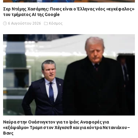
Σερ Ντέμης Χασάμπης: Ποιος είναι ο Έλληνας νέος «εγκέφαλος»
του τμήματος AI της Google
6 Αυγούστου 2026
Κόσμος
Νεύρα στην Ουάσινγκτον για το Ιράν; Αναφορές για
«εξάψαλμο» Τραμπ στον Χέγκσεθ και για κόντρα Νετανιάχου –
Βανς