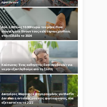
προϊόντων
Από 2.000 έως 10.000 ευρώ τον μήνα: Ποια
επαγγέλματα δίνουν τους καλύτερους μισθούς
στην Ελλάδα το 2026
Kαύσωνας: Ένας καθηγητής δίνει συμβουλές για
να μην εξαντληθούμε από τη ζέστη
Δικηγόρος 46χρονης κατηγορουμένης για Marfin:
Δεν είναι η εντολέας μου στις φωτογραφίες, είχε
εξεταστεί και το 2022