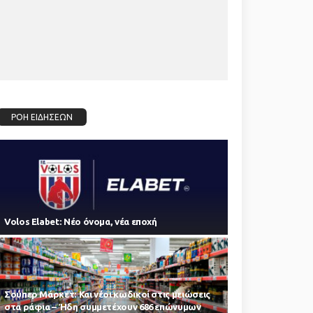
ΡΟΗ ΕΙΔΗΣΕΩΝ
Volos Elabet: Νέο όνομα, νέα εποχή
Σούπερ Μάρκετ: Και νέοι κωδικοί στις μειώσεις
στα ράφια – Ήδη συμμετέχουν 686 επώνυμων