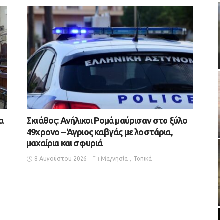
α
Σκιάθος: Ανήλικοι Ρομά μαύρισαν στο ξύλο
49χρονο – Άγριος καβγάς με λοστάρια,
μαχαίρια και σφυριά
8 Αυγούστου 2026
Μαγνησία
Τοπικά