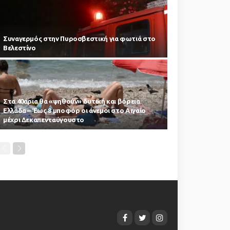
Συναγερμός στην Πυροσβεστική για φωτιά στο
Βελεστίνο
Στα 40άρια θα «ψηθούν» δυτική και βόρεια
Ελλάδα – Έως 8 μποφόρ οι άνεμοι στο Αιγαίο
μέχρι Δεκαπενταύγουστο