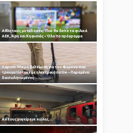
Αθλητικές μεταδόσεις: Πού θα δείτε τα φιλικά
ΑΕΚ, Άρη και Κηφισιάς – Όλο το πρόγραμμα
Λάρισα: Μικρή βελτίωση για τον 43χρονο που
τραυματίστηκε με ηλεκτρικό πατίνι – Παραμένει
διασωληνωμένος
Αν τους μαγείρευε κιόλας…