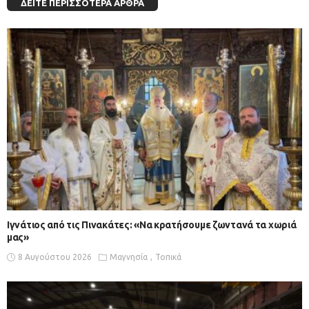
ΔΕΊΤΕ ΠΕΡΙΣΣΌΤΕΡΑ ΆΡΘΡΑ
Ιγνάτιος από τις Πινακάτες: «Να κρατήσουμε ζωντανά τα χωριά
μας»
8 Αυγούστου 2026
Μαγνησία
Τοπικά