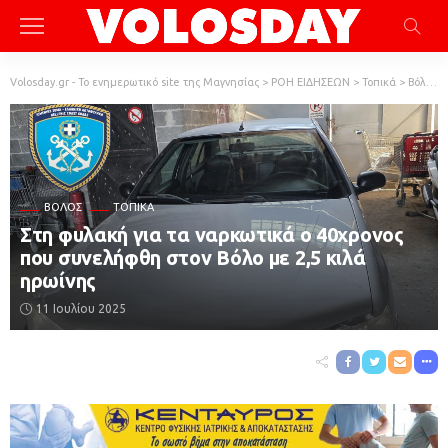
Volosday.gr - Το ενημερωτικό site της Μαγνησίας
>
ΡΟΗ ΕΙΔΗΣΕΩΝ
>
Τοπικά
>
Βόλος
ΒΌΛΟΣ
ΤΟΠΙΚΆ
Στη φυλακή για τα ναρκωτικά ο 40χρονος
που συνελήφθη στον Βόλο με 2,5 κιλά
ηρωίνης
11 Ιουλίου 2025