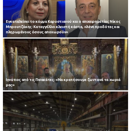
Εγκαταλείπει το κόμμα Καρυστιανού και ο επιχειρηματίας Νίκος
Μπρουτζάκης: Καταγγέλλει κλειστή κάστα, «λένε προδότες και
πληρωμένους όσους αποχωρούν»
Ιγνάτιος από τις Πινακάτες: «Να κρατήσουμε ζωντανά τα χωριά
μας»