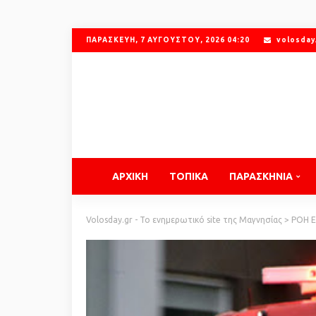
ΠΑΡΑΣΚΕΥΉ, 7 ΑΥΓΟΎΣΤΟΥ, 2026 04:20
volosday
ΑΡΧΙΚΗ
ΤΟΠΙΚΑ
ΠΑΡΑΣΚΗΝΙΑ
Volosday.gr - Το ενημερωτικό site της Μαγνησίας
>
ΡΟΗ 