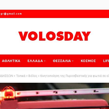
.gr@gmail.com
ΑΘΛΗΤΙΚΑ
ΕΛΛΑΔΑ
ΘΕΣΣΑΛΙΑ
ΚΟΣΜΟΣ
LIF
ΕΙΔΗΣΕΩΝ
>
Τοπικά
>
Βόλος
>
Κινητοποίηση της Πυροσβεστικής για φωτιά σε ε