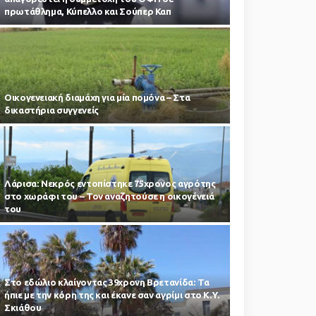
πρωτάθλημα, Κύπελλο και Σούπερ Καπ
Οικογενειακή διαμάχη για μία πομόνα – Στα
δικαστήρια συγγενείς
Λάρισα: Νεκρός εντοπίστηκε 75χρονος αγρότης
στο χωράφι του – Toν αναζητούσε η οικογένειά
του
Στο εδώλιο κλαίγοντας 39χρονη Βρετανίδα: Τα
ήπιε με την κόρη της και έκανε σαν αγρίμι στο Κ.Υ.
Σκιάθου