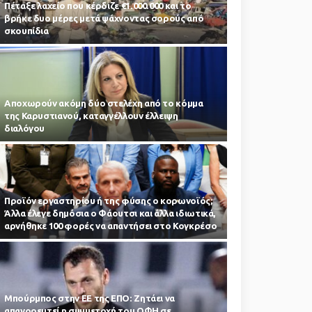
Πέταξε λαχείο που κέρδιζε €1.000.000 και το
βρήκε δυο μέρες μετά ψάχνοντας σορούς από
σκουπίδια
Αποχωρούν ακόμη δύο στελέχη από το κόμμα
της Καρυστιανού, καταγγέλλουν έλλειψη
διαλόγου
Προϊόν εργαστηρίου ή της φύσης ο κορωνοϊός;
Άλλα έλεγε δημόσια ο Φάουτσι και άλλα ιδιωτικά,
αρνήθηκε 100 φορές να απαντήσει στο Κογκρέσο
Μπούρμπος στην ΕΕ της ΕΠΟ: Ζητάει να
απαγορευτεί η συμμετοχή του ΟΦΗ σε