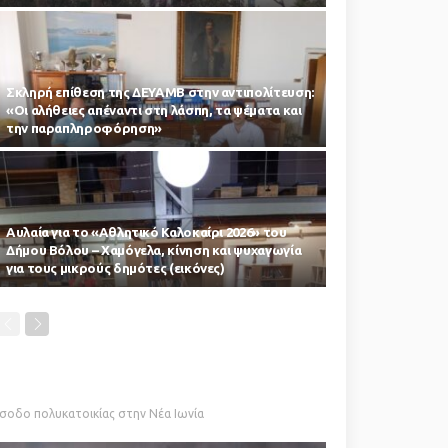
Σκληρή επίθεση της ΔΕΥΑΜΒ στην αντιπολίτευση:
«Οι αλήθειες απέναντι στη λάσπη, τα ψέματα και
την παραπληροφόρηση»
Αυλαία για το «Αθλητικό Καλοκαίρι 2026» του
Δήμου Βόλου – Χαμόγελα, κίνηση και ψυχαγωγία
για τους μικρούς δημότες (εικόνες)
ίσοδο πολυκατοικίας στην Νέα Ιωνία