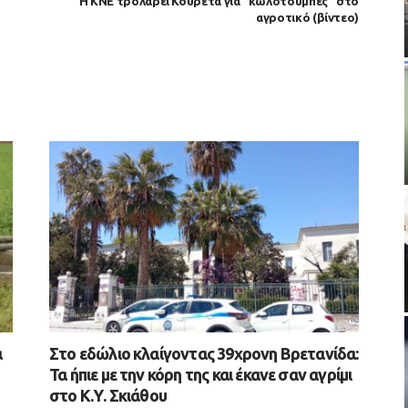
Η ΚΝΕ τρολάρει Κουρέτα για “κωλοτούμπες” στο
αγροτικό (βίντεο)
α
Στο εδώλιο κλαίγοντας 39χρονη Βρετανίδα:
Τα ήπιε με την κόρη της και έκανε σαν αγρίμι
στο Κ.Υ. Σκιάθου