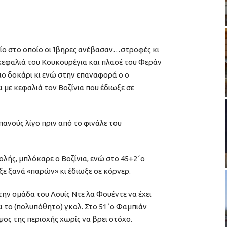
είο στο οποίο οι Ίβηρες ανέβασαν…στροφές κι
 κεφαλιά του Κουκουρέγια και πλασέ του Φεράν
ιο δοκάρι κι ενώ στην επαναφορά ο ο
 με κεφαλιά τον Βοζίνια που έδιωξε σε
πανούς λίγο πριν από το φινάλε του
λής, μπλόκαρε ο Βοζίνια, ενώ στο 45+2΄ο
 ξανά «παρών» κι έδιωξε σε κόρνερ.
την ομάδα του Λουίς Ντε λα Φουέντε να έχει
ι το (πολυπόθητο) γκολ. Στο 51΄ο Φαμπιάν
ος της περιοχής χωρίς να βρει στόχο.