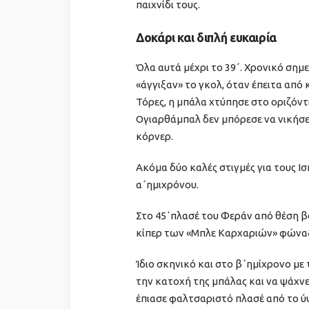
παιχνίδι τους.
Δοκάρι και διπλή ευκαιρία
Όλα αυτά μέχρι το 39΄. Χρονικό σημ
«άγγιξαν» το γκολ, όταν έπειτα από
Τόρες, η μπάλα χτύπησε στο οριζόντ
Ογιαρθάμπαλ δεν μπόρεσε να νικήσει
κόρνερ.
Ακόμα δύο καλές στιγμές για τους Ισ
α΄ημιχρόνου.
Στο 45΄πλασέ του Φεράν από θέση βο
κίπερ των «Μπλε Καρχαριών» φώναξε
Ίδιο σκηνικό και στο β΄ημίχρονο με 
την κατοχή της μπάλας και να ψάχνε
έπιασε φαλτσαριστό πλασέ από το ύψ