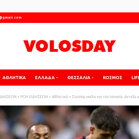
r@gmail.com
ΑΘΛΗΤΙΚΑ
ΕΛΛΑΔΑ
ΘΕΣΣΑΛΙΑ
ΚΟΣΜΟΣ
LIF
ΕΙΔΗΣΕΩΝ
>
ΡΟΗ ΕΙΔΗΣΕΩΝ
>
Αθλητικά
>
Σούπερ γκέλα για την Ισπανία, άντεξε