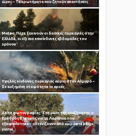
ώρες – Τα ερωτήματα που ζητούν απαντήσεις
Meteo: Πότε ξεκινούν οι δασικές πυρκαγιές στην
Ελλάδα, οι έξι πιο επικίνδυνες εβδομάδες του
χρόνου
Υψηλός κίνδυνος πυρκαγιάς αύριο στον Αλμυρό –
Σε αυξημένη ετοιμότητα οι αρχές
Δείτε φωτογραφίες: Στη μάχη της αναζήτησης ο
Ερυθρός Σταυρός για τη Λαρισαία που
εξαφανίστηκε – «Χτενίζουν» από χωράφια μέχρι
γιαπιά