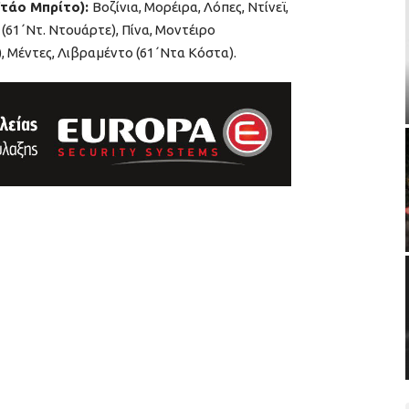
ϊτάο Μπρίτο):
Βοζίνια, Μορέιρα, Λόπες, Ντίνεϊ,
 (61΄Ντ. Ντουάρτε), Πίνα, Μοντέιρο
, Μέντες, Λιβραμέντο (61΄Ντα Κόστα).