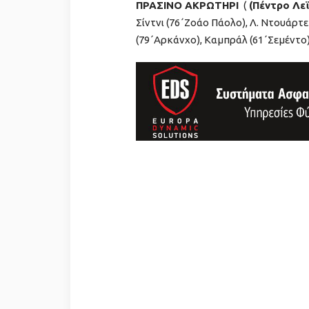
ΠΡΑΣΙΝΟ ΑΚΡΩΤΗΡΙ
(
(Πέντρο Λε
Σίντνι (76΄Ζοάο Πάολο), Λ. Ντουάρτε
(79΄Αρκάνχο), Καμπράλ (61΄Σεμέντο)