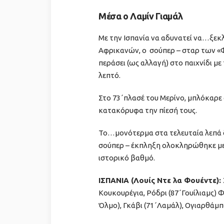
Μέσα ο Λαμίν Γιαμάλ
Με την Ισπανία να αδυνατεί να…ξεκλ
Αφρικανών, ο σούπερ – σταρ των «Φ
περάσει (ως αλλαγή) στο παιχνίδι με 
λεπτό.
Στο 73΄πλασέ του Μερίνο, μπλόκαρε 
κατακόρυφα την πίεσή τους.
Το…μονότερμα στα τελευταία λεπά δ
σούπερ – έκπληξη ολοκληρώθηκε με
ιστορικό βαθμό.
ΙΣΠΑΝΙΑ (Λουίς Ντε λα Φουέντε):
Κουκουρέγια, Ρόδρι (87΄Γουίλιαμς) Φ
Όλμο), Γκάβι (71΄Λαμάλ), Ογιαρθάμπ