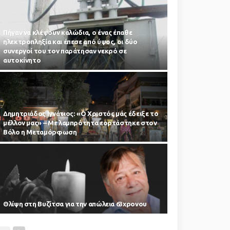
Πήγαν να κλέψουν καλώδια, ο ένας έπαθε
ηλεκτροπληξία και έπεσε από ύψος, οι δύο
συνεργοί του τον παράτησαν νεκρό σε
αυτοκίνητο
Δημητριάδος Ιγνάτιος: «Ο Χριστός μάς έδειξε το
μέλλον μας» – Με λαμπρότητα εορτάστηκε στον
Βόλο η Μεταμόρφωση
Θλίψη στη Βυζίτσα για την απώλεια 63χρονου