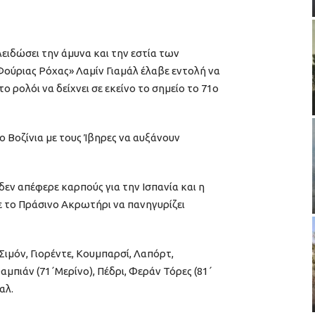
ειδώσει την άμυνα και την εστία των
ούριας Ρόχας» Λαμίν Γιαμάλ έλαβε εντολή να
το ρολόι να δείχνει σε εκείνο το σημείο το 71ο
ο Βοζίνια με τους Ίβηρες να αυξάνουν
εν απέφερε καρπούς για την Ισπανία και η
 το Πράσινο Ακρωτήρι να πανηγυρίζει
Σιμόν, Γιορέντε, Κουμπαρσί, Λαπόρτ,
αμπιάν (71΄Μερίνο), Πέδρι, Φεράν Τόρες (81΄
αλ.