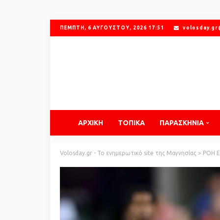
ΠΈΜΠΤΗ, 6 ΑΥΓΟΎΣΤΟΥ, 2026 17:51
volosday.g
ΑΡΧΙΚΗ
ΤΟΠΙΚΑ
ΠΑΡΑΣΚΗΝΙΑ
Volosday.gr - Το ενημερωτικό site της Μαγνησίας
>
ΡΟΗ 