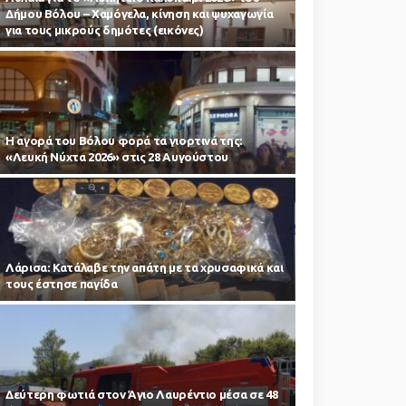
Δήμου Βόλου – Χαμόγελα, κίνηση και ψυχαγωγία
για τους μικρούς δημότες (εικόνες)
Η αγορά του Βόλου φορά τα γιορτινά της:
«Λευκή Νύχτα 2026» στις 28 Αυγούστου
Λάρισα: Κατάλαβε την απάτη με τα χρυσαφικά και
τους έστησε παγίδα
Δεύτερη φωτιά στον Άγιο Λαυρέντιο μέσα σε 48