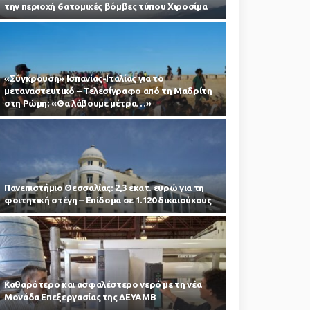
την περιοχή 6 ατομικές βόμβες τύπου Χιροσίμα
«Σύγκρουση» Ισπανίας-Ιταλίας για το
μεταναστευτικό – Τελεσίγραφο από τη Μαδρίτη
στη Ρώμη: «Θα λάβουμε μέτρα…»
Πανεπιστήμιο Θεσσαλίας: 2,3 εκατ. ευρώ για τη
φοιτητική στέγη – Επίδομα σε 1.120 δικαιούχους
Καθαρότερο και ασφαλέστερο νερό με τη νέα
Μονάδα Επεξεργασίας της ΔΕΥΑΜΒ