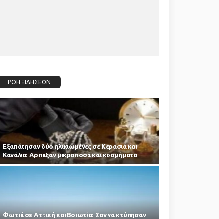
ΡΟΗ ΕΙΔΗΣΕΩΝ
Εξαπάτησαν δύο ηλικιωμένες σε Κερασιά και
Κανάλια: Αρπαξαν μικροποσά και κοσμήματα
Φωτιά σε Αττική και Βοιωτία: Σαν να κτύπησαν