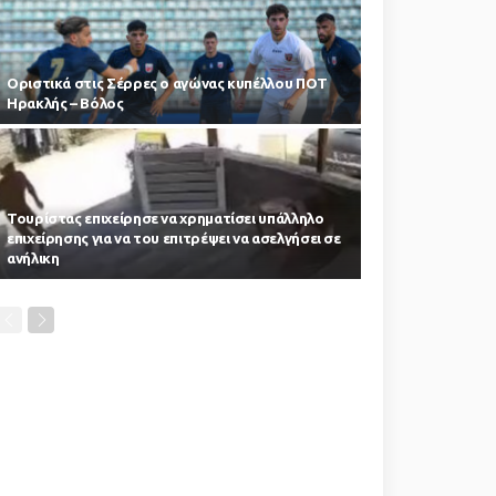
Οριστικά στις Σέρρες ο αγώνας κυπέλλου ΠΟΤ
Ηρακλής – Βόλος
Τουρίστας επιχείρησε να χρηματίσει υπάλληλο
επιχείρησης για να του επιτρέψει να ασελγήσει σε
ανήλικη