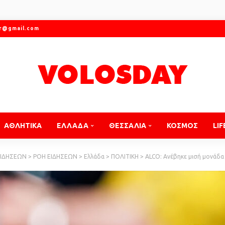
gr@gmail.com
ΑΘΛΗΤΙΚΑ
ΕΛΛΑΔΑ
ΘΕΣΣΑΛΙΑ
ΚΟΣΜΟΣ
LIF
ΕΙΔΗΣΕΩΝ
>
ΡΟΗ ΕΙΔΗΣΕΩΝ
>
Ελλάδα
>
ΠΟΛΙΤΙΚΗ
>
ALCO: Ανέβηκε μισή μονάδα η ΝΔ στο 23,3% στη