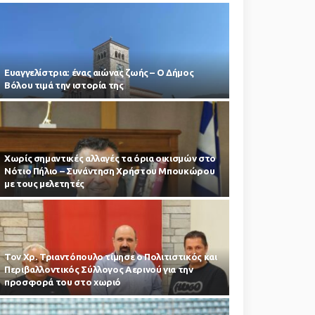
Ευαγγελίστρια: ένας αιώνας ζωής – Ο Δήμος
Βόλου τιμά την ιστορία της
Χωρίς σημαντικές αλλαγές τα όρια οικισμών στο
Νότιο Πήλιο – Συνάντηση Χρήστου Μπουκώρου
με τους μελετητές
Τον Χρ. Τριαντόπουλο τίμησε ο Πολιτιστικός και
Περιβαλλοντικός Σύλλογος Αερινού για την
προσφορά του στο χωριό