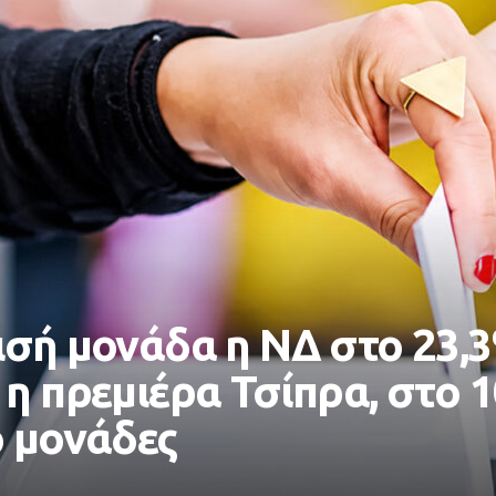
ισή μονάδα η ΝΔ στο 23,
 η πρεμιέρα Τσίπρα, στο 
ο μονάδες