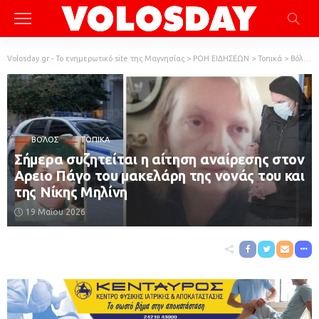
Volosday.gr - Το ενημερωτικό site της Μαγνησίας
>
ΡΟΗ ΕΙΔΗΣΕΩΝ
>
Τοπικά
>
Βόλος
ΒΌΛΟΣ
ΤΟΠΙΚΆ
Σήμερα συζητείται η αίτηση αναίρεσης στον
Αρειο Πάγο του μακελάρη της νονάς του και
της Νίκης Μηλίνη
19 Μαΐου 2026