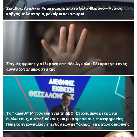
Σκιάθος: Ανήλικοι Ρομά μαύρισαν στο ξύλο 49χρονο – Άγριος
καβγάς με λοστάρια, μαχαίρια και σφυριά
Στιγμές φρίκης για 13χρονη στη Νέα Αγχίαλο: Σάτυρος γείτονας
αυνανιζόταν μπροστά της
Το “καλάθι” Μητσοτάκη για τη ΔΕΘ: Στοχευμένα μέτρα για
ευάλωτους, συνταξιούχους και μικρομεσαίους επιχειρηματίες –
Πακέτο ενεργειακών επενδύσεων με “όχημα” τη ρήτρα διαφυγής