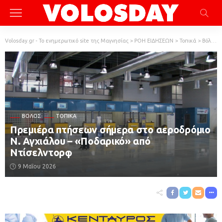
Volosday.gr - Το ενημερωτικό site της Μαγνησίας
>
ΡΟΗ ΕΙΔΗΣΕΩΝ
>
Τοπικά
>
Βόλος
ΒΌΛΟΣ
ΤΟΠΙΚΆ
Πρεμιέρα πτήσεων σήμερα στο αεροδρόμιο
Ν. Αγχιάλου – «Ποδαρικό» από
Ντίσελντορφ
9 Μαΐου 2026