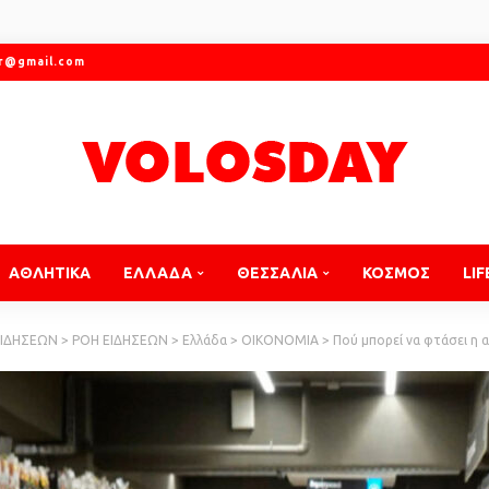
gr@gmail.com
ΑΘΛΗΤΙΚΑ
ΕΛΛΑΔΑ
ΘΕΣΣΑΛΙΑ
ΚΟΣΜΟΣ
LIF
ΕΙΔΗΣΕΩΝ
>
ΡΟΗ ΕΙΔΗΣΕΩΝ
>
Ελλάδα
>
ΟΙΚΟΝΟΜΙΑ
>
Πού μπορεί να φτάσει η α