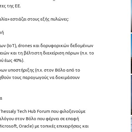
ες της ΕΕ.
λία» εστιάζει στους εξής πυλώνες:
φή
ων (IoT), drones και δορυφορικών δεδομένων
ών και τη βέλτιστη διαχείριση πόρων (π.χ. το
ύ έως 40%).
ρων υποστήριξης (π.χ. στον Βόλο από το
ηθούν τους παραγωγούς να δοκιμάσουν
τα
Thessaly Tech Hub Forum που φιλοξενούμε
αλόγου στον Βόλο που φέρνει σε επαφή
crosoft, Oracle) με τοπικές επιχειρήσεις και