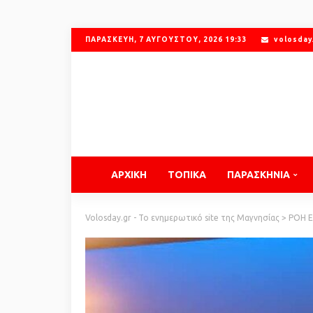
ΠΑΡΑΣΚΕΥΉ, 7 ΑΥΓΟΎΣΤΟΥ, 2026 19:33
volosday
ΑΡΧΙΚΗ
ΤΟΠΙΚΑ
ΠΑΡΑΣΚΗΝΙΑ
Volosday.gr - Το ενημερωτικό site της Μαγνησίας
>
ΡΟΗ 