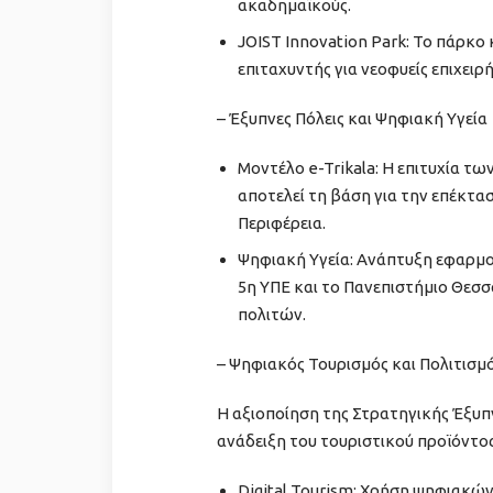
ακαδημαϊκούς.
JOIST Innovation Park: Το πάρκο 
επιταχυντής για νεοφυείς επιχειρ
– Έξυπνες Πόλεις και Ψηφιακή Υγεία
Μοντέλο e-Trikala: Η επιτυχία τ
αποτελεί τη βάση για την επέκτ
Περιφέρεια.
Ψηφιακή Υγεία: Ανάπτυξη εφαρμογ
5η ΥΠΕ και το Πανεπιστήμιο Θεσσ
πολιτών.
– Ψηφιακός Τουρισμός και Πολιτισμ
Η αξιοποίηση της Στρατηγικής Έξυπν
ανάδειξη του τουριστικού προϊόντο
Digital Tourism: Χρήση ψηφιακών 