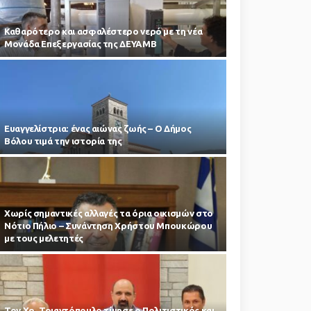
Καθαρότερο και ασφαλέστερο νερό με τη νέα
Μονάδα Επεξεργασίας της ΔΕΥΑΜΒ
Ευαγγελίστρια: ένας αιώνας ζωής – Ο Δήμος
Βόλου τιμά την ιστορία της
Χωρίς σημαντικές αλλαγές τα όρια οικισμών στο
Νότιο Πήλιο – Συνάντηση Χρήστου Μπουκώρου
με τους μελετητές
Τον Χρ. Τριαντόπουλο τίμησε ο Πολιτιστικός και