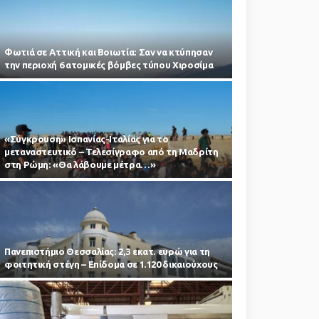
Φωτιά σε Αττική και Βοιωτία: Σαν να κτύπησαν
την περιοχή 6 ατομικές βόμβες τύπου Χιροσίμα
«Σύγκρουση» Ισπανίας-Ιταλίας για το
μεταναστευτικό – Τελεσίγραφο από τη Μαδρίτη
στη Ρώμη: «Θα λάβουμε μέτρα…»
Πανεπιστήμιο Θεσσαλίας: 2,3 εκατ. ευρώ για τη
φοιτητική στέγη – Επίδομα σε 1.120 δικαιούχους