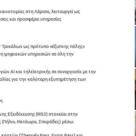
καινοτομίας στη Λάρισα, λειτουργεί ως
ήσεις και προσφέρει υπηρεσίες
ων Τρικάλων ως πρότυπο «έξυπνης πόλης»
αση ψηφιακών υπηρεσιών σε όλη την
ών AI και τηλεϊατρικής σε συνεργασία με την
αλίας για την καλύτερη εξυπηρέτηση των
ός
ης Εξειδίκευσης (RIS3) στοχεύει στην
ς (Πήλιο, Μετέωρα, Σποράδες) μέσω:
καρτών (Thessaly Pass, Evros Pass) και