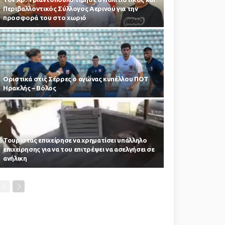
Περιβαλλοντικός Σύλλογος Αερινού για την
προσφορά του στο χωριό
Οριστικά στις Σέρρες ο αγώνας κυπέλλου ΠΟΤ
Ηρακλής – Βόλος
Τουρίστας επιχείρησε να χρηματίσει υπάλληλο
επιχείρησης για να του επιτρέψει να ασελγήσει σε
ανήλικη