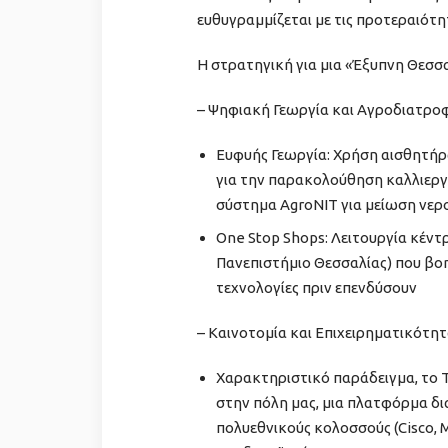
ευθυγραμμίζεται με τις προτεραιότητ
Η στρατηγική για μια «Έξυπνη Θεσσα
– Ψηφιακή Γεωργία και Αγροδιατρο
Ευφυής Γεωργία: Χρήση αισθητήρ
για την παρακολούθηση καλλιεργει
σύστημα AgroNIT για μείωση νερο
One Stop Shops: Λειτουργία κέντ
Πανεπιστήμιο Θεσσαλίας) που βο
τεχνολογίες πριν επενδύσουν
– Καινοτομία και Επιχειρηματικότη
Χαρακτηριστικό παράδειγμα, το 
στην πόλη μας, μια πλατφόρμα δι
πολυεθνικούς κολοσσούς (Cisco, Mi