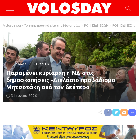
Volosday.gr - Το ενημερωτικό site της Μαγνησίας
>
ΡΟΗ ΕΙΔΗΣΕΩΝ
>
ΡΟΗ ΕΙΔΗΣΕΩΝ
ΕΛΛΆΔΑ
ΠΟΛΙΤΙΚΗ
Παραμένει κυρίαρχη η ΝΔ στις
δημοσκοπήσεις -Διπλάσιο προβάδισμα
Μητσοτάκη από τον δεύτερο
3 Ιουνίου 2026