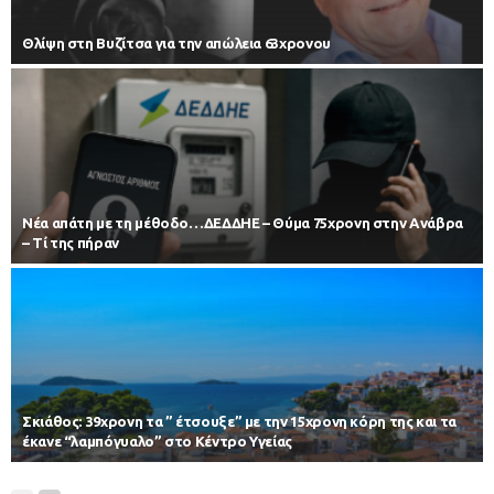
Θλίψη στη Βυζίτσα για την απώλεια 63χρονου
Νέα απάτη με τη μέθοδο…ΔΕΔΔΗΕ – Θύμα 75χρονη στην Ανάβρα
– Τί της πήραν
Σκιάθος: 39χρονη τα ” έτσουξε” με την 15χρονη κόρη της και τα
έκανε “λαμπόγυαλο” στο Κέντρο Υγείας