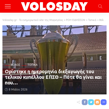
Volosday.gr - Το ενημερωτικό site της Μαγνησίας
>
ΡΟΗ ΕΙΔΗΣΕΩΝ
>
Τοπικά
>
Βόλος
ΒΌΛΟΣ
ΤΟΠΙΚΆ
Ορίστηκε η ημερομηνία διεξαγωγής του
τελικού κυπέλλου ΕΠΣΘ – Πότε θα γίνει και
που…
8 Μαΐου 2026