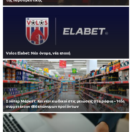
Volos Elabet: Νέο όνομα, νέα εποχή
Σούπερ Μάρκετ: Και νέοι κωδικοί στις μειώσεις στα ράφια – Ήδη
συμμετέχουν 686 επώνυμων προϊόντων