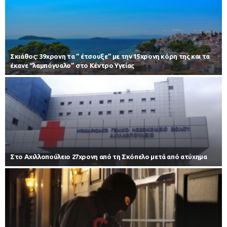
Σκιάθος: 39χρονη τα ” έτσουξε” με την 15χρονη κόρη της και τα
έκανε “λαμπόγυαλο” στο Κέντρο Υγείας
Στο Αχιλλοπούλειο 27χρονη από τη Σκόπελο μετά από ατύχημα