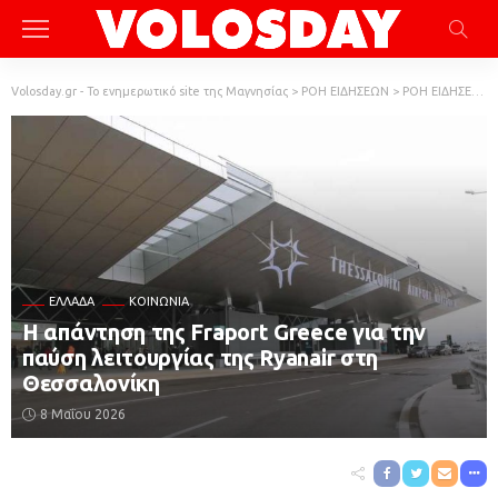
Volosday.gr - Το ενημερωτικό site της Μαγνησίας
>
ΡΟΗ ΕΙΔΗΣΕΩΝ
>
ΡΟΗ ΕΙΔΗΣΕΩΝ
ΕΛΛΆΔΑ
ΚΟΙΝΩΝΙΑ
Η απάντηση της Fraport Greece για την
παύση λειτουργίας της Ryanair στη
Θεσσαλονίκη
8 Μαΐου 2026