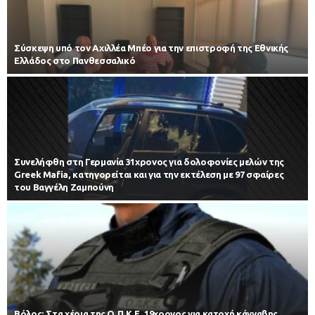
Σύσκεψη υπό τον Αχιλλέα Μπέο για την επιστροφή της Εθνικής
Ελλάδος στο Πανθεσσαλικό
Συνελήφθη στη Γερμανία 31χρονος για δολοφονίες μελών της
Greek Mafia, κατηγορείται και για την εκτέλεση με 97 σφαίρες
του Βαγγέλη Ζαμπούνη
Βόλος: Στα χέρια της Ο.Π.Κ.Ε. 19χρονος για κατοχή κάνναβης