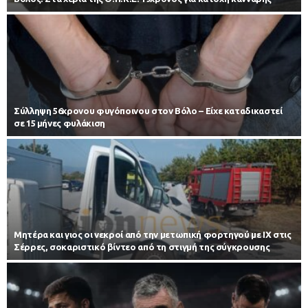
Σύλληψη 56χρονου φυγόποινου στον Βόλο – Είχε καταδικαστεί
σε 15 μήνες φυλάκιση
Μητέρα και γιος οι νεκροί από την μετωπική φορτηγού με ΙΧ στις
Σέρρες, σοκαριστικό βίντεο από τη στιγμή της σύγκρουσης