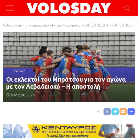
Volosday.gr - Το ενημερωτικό site της Μαγνησίας
>
ΡΟΗ ΕΙΔΗΣΕΩΝ
>
ΡΟΗ ΕΙΔΗΣΕΩΝ
ΒΌΛΟΣ
Οι εκλεκτοί του Μπράτσου για τον αγώνα
με τον Λεβαδειακό – Η αποστολή
9 Μαΐου 2026