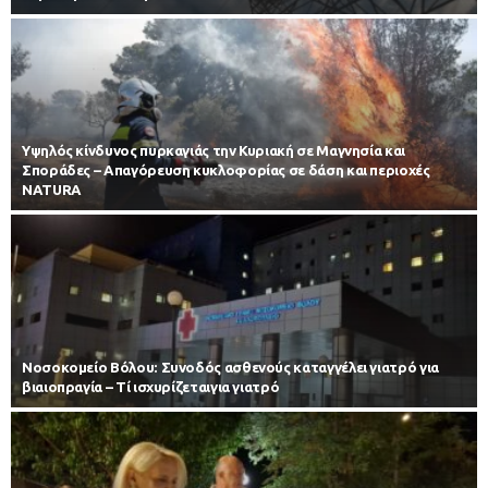
Υψηλός κίνδυνος πυρκαγιάς την Κυριακή σε Μαγνησία και
Σποράδες – Απαγόρευση κυκλοφορίας σε δάση και περιοχές
NATURA
Νοσοκομείο Βόλου: Συνοδός ασθενούς καταγγέλει γιατρό για
βιαιοπραγία – Τί ισχυρίζεταιγια γιατρό