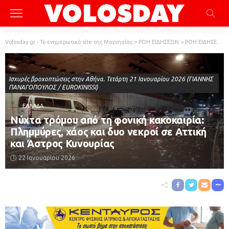
Volosday.gr - Το ενημερωτικό site της Μαγνησίας
>
ΡΟΗ ΕΙΔΗΣΕΩΝ
>
ΡΟΗ ΕΙΔΗΣΕΩΝ
Ισχυρές βροχοπτώσεις στην Αθήνα. Τετάρτη 21 Ιανουαρίου 2026 (ΓΙΑΝΝΗΣ
ΠΑΝΑΓΟΠΟΥΛΟΣ / EUROKINISSI)
ΕΛΛΆΔΑ
Νύχτα τρόμου από τη φονική κακοκαιρία:
Πλημμύρες, χάος και δυο νεκροί σε Αττική
και Άστρος Κυνουρίας
22 Ιανουαρίου 2026