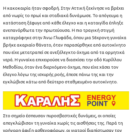
Η κακοκαιρία ήταν σφοδρή. Στην Αττική ξεκίνησε να βρέχει
από νωρίς το πρωί και σταδιακά δυνάμωσε. Το απόγευμα η
κατάσταση ξέφυγε από κάθε έλεγχο και η καταιγίδα έπληξε
ανεπανόρθωτα την πρωτεύουσα. Η πιο τραγική στιγμή
καταγράφηκε στην Άνω Γλυφάδα, όπου μια 56χρονη γυναίκα
βρήκε ακαριαίο θάνατο, όταν παρασύρθηκε από αυτοκίνητο
που είχε μετατραπεί σε ανεξέλεγκτο όχημα από τα ορμητικά
νερά. Η γυναίκα επιχειρούσε να διασχίσει την οδό Κυρίλλου
Μεθοδίου, όταν ένα διερχόμενο όχημα, που είχε χάσει τον
έλεγχο λόγω της ισχυρής ροής, έπεσε πάνω της και την
εγκλώβισε κάτω από δεύτερο σταθμευμένο αυτοκίνητο.
Στο σημείο έσπευσαν πυροσβεστικές δυνάμεις, οι οποίες
απεγκλώβισαν τη γυναίκα χωρίς τις αισθήσεις της. Παρά τη
γρήγορη άφιξη ασθενοφόρων, οι γιατροί διαπίστωσαν τον