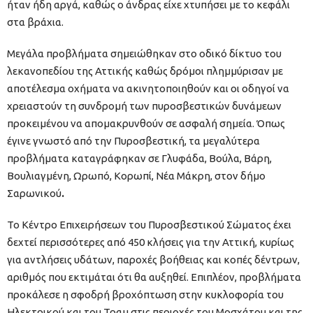
ήταν ήδη αργά, καθώς ο άνδρας είχε χτυπήσει με το κεφάλι
στα βράχια.
Μεγάλα προβλήματα σημειώθηκαν στο οδικό δίκτυο του
λεκανοπεδίου της Αττικής καθώς δρόμοι πλημμύρισαν με
αποτέλεσμα οχήματα να ακινητοποιηθούν και οι οδηγοί να
χρειαστούν τη συνδρομή των πυροσβεστικών δυνάμεων
προκειμένου να απομακρυνθούν σε ασφαλή σημεία. Όπως
έγινε γνωστό από την Πυροσβεστική, τα μεγαλύτερα
προβλήματα καταγράφηκαν σε Γλυφάδα, Βούλα, Βάρη,
Βουλιαγμένη, Ωρωπό, Κορωπί, Νέα Μάκρη, στον δήμο
Σαρωνικού
.
Το Κέντρο Επιχειρήσεων του Πυροσβεστικού Σώματος έχει
δεχτεί περισσότερες από 450 κλήσεις για την Αττική, κυρίως
για αντλήσεις υδάτων, παροχές βοήθειας και κοπές δέντρων,
αριθμός που εκτιμάται ότι θα αυξηθεί. Επιπλέον, προβλήματα
προκάλεσε η σφοδρή βροχόπτωση στην κυκλοφορία του
Ηλεκτρικού και του Τραμ στις περιοχές του Μοσχάτου και της