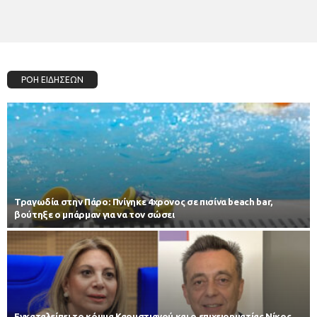
ΡΟΗ ΕΙΔΗΣΕΩΝ
Τραγωδία στην Πάρο: Πνίγηκε 4χρονος σε πισίνα beach bar,
βούτηξε ο μπάρμαν για να τον σώσει
Εγκαταλείπει το κόμμα Καρυστιανού και ο επιχειρηματίας Νίκος