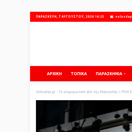
ΠΑΡΑΣΚΕΥΉ, 7 ΑΥΓΟΎΣΤΟΥ, 2026 16:25
volosday
ΑΡΧΙΚΗ
ΤΟΠΙΚΑ
ΠΑΡΑΣΚΗΝΙΑ
Volosday.gr - Το ενημερωτικό site της Μαγνησίας
>
ΡΟΗ 