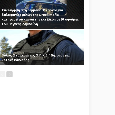
Συνελήφθη στη Γερμανία 31χρονος για
δολοφονίες μελών της Greek Mafia,
κατηγορείται και για την εκτέλεση με 97 σφαίρες
του Βαγγέλη Ζαμπούνη
Βόλος: Στα χέρια της Ο.Π.Κ.Ε. 19χρονος για
κατοχή κάνναβης