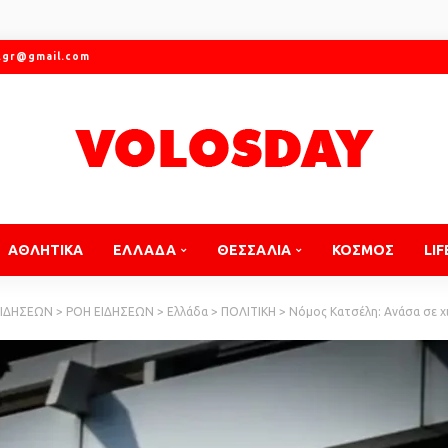
.gr@gmail.com
ΑΘΛΗΤΙΚΑ
ΕΛΛΑΔΑ
ΘΕΣΣΑΛΙΑ
ΚΟΣΜΟΣ
LIF
ΕΙΔΗΣΕΩΝ
>
ΡΟΗ ΕΙΔΗΣΕΩΝ
>
Ελλάδα
>
ΠΟΛΙΤΙΚΗ
>
Νόμος Κατσέλη: Ανάσα σε χιλιάδες δανειολή