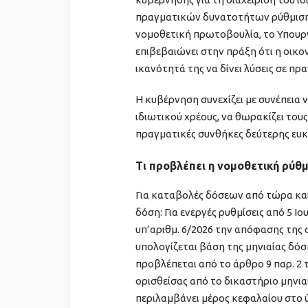
πραγματικών δυνατοτήτων ρύθμισης γ
νομοθετική πρωτοβουλία, το Υπουργ
επιβεβαιώνει στην πράξη ότι η οικο
ικανότητά της να δίνει λύσεις σε π
Η κυβέρνηση συνεχίζει με συνέπεια ν
ιδιωτικού χρέους, να θωρακίζει του
πραγματικές συνθήκες δεύτερης ευκα
Τι προβλέπει η νομοθετική ρύθ
Για καταβολές δόσεων από τώρα και
δόση: Για ενεργές ρυθμίσεις από 5 Ι
υπ’αριθμ. 6/2026 την απόφασης της 
υπολογίζεται βάση της μηνιαίας δόσ
προβλέπεται από το άρθρο 9 παρ. 2 τ
ορισθείσας από το δικαστήριο μηνια
περιλαμβάνει μέρος κεφαλαίου στο ύ