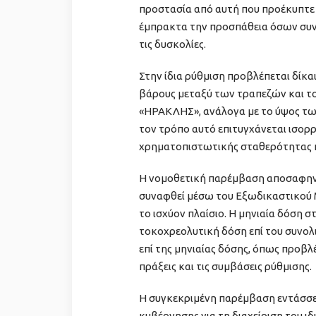
προστασία από αυτή που προέκυπτε
έμπρακτα την προσπάθεια όσων συνέ
τις δυσκολίες.
Στην ίδια ρύθμιση προβλέπεται δίκα
βάρους μεταξύ των τραπεζών και 
«ΗΡΑΚΛΗΣ», ανάλογα με το ύψος των
τον τρόπο αυτό επιτυγχάνεται ισορ
χρηματοπιστωτικής σταθερότητας κ
Η νομοθετική παρέμβαση αποσαφηνίζε
συναφθεί μέσω του Εξωδικαστικού 
το ισχύον πλαίσιο. Η μηνιαία δόση 
τοκοχρεολυτική δόση επί του συνολι
επί της μηνιαίας δόσης, όπως προβλέ
πράξεις και τις συμβάσεις ρύθμισης.
Η συγκεκριμένη παρέμβαση εντάσσε
κυβέρνησης για τη διαχείριση του ι