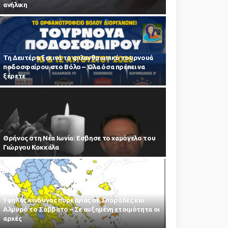
ανήλικη
Τη Δευτέρα ξεκινά το φιλανθρωπικό τουρνουά
ποδοσφαίρου στο Βόλο – Όλα όσα πρέπει να
ξέρετε
Θρήνος στη Νέα Ιωνία: Εσβησε το χαμόγελο του
Γιώργου Κοκκάλα
Υψηλός κίνδυνος πυρκαγιάς σε Σποράδες και
Αλμυρό το Σάββατο – Σε αυξημένη ετοιμότητα οι
αρχές