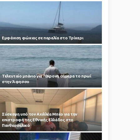
Εμφάνιση φώκιας σε παραλία στο Τρίκερι
Τελευταίο μπάνιο για 70χρονη σήμερα το πρωί
στην Άφησσο
Σύσκεψη υπό τον Αχιλλέα Μπέο για την
επιστροφή της Εθνικής Ελλάδος στο
Πανθεσσαλικό