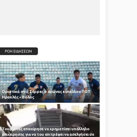
ΡΟΗ ΕΙΔΗΣΕΩΝ
Οριστικά στις Σέρρες ο αγώνας κυπέλλου ΠΟΤ
Ηρακλής – Βόλος
Τουρίστας επιχείρησε να χρηματίσει υπάλληλο
επιχείρησης για να του επιτρέψει να ασελγήσει σε