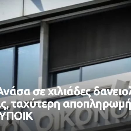
νάσα σε χιλιάδες δανειο
ς, ταχύτερη αποπληρωμή,
 ΥΠΟΙΚ