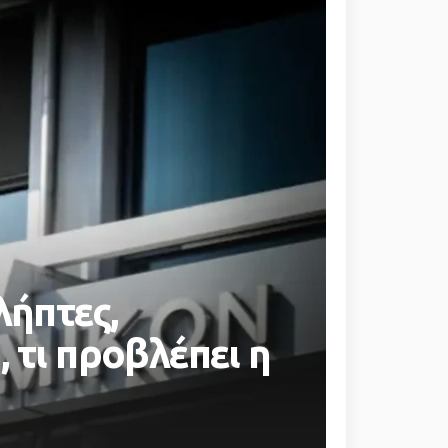
λήπτες,
 τι προβλέπει η