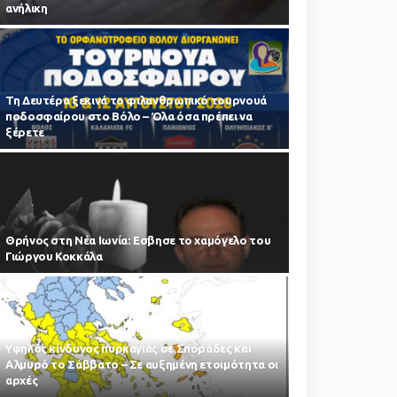
ανήλικη
Τη Δευτέρα ξεκινά το φιλανθρωπικό τουρνουά
ποδοσφαίρου στο Βόλο – Όλα όσα πρέπει να
ξέρετε
Θρήνος στη Νέα Ιωνία: Εσβησε το χαμόγελο του
Γιώργου Κοκκάλα
Υψηλός κίνδυνος πυρκαγιάς σε Σποράδες και
Αλμυρό το Σάββατο – Σε αυξημένη ετοιμότητα οι
αρχές