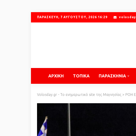
ΠΑΡΑΣΚΕΥΉ, 7 ΑΥΓΟΎΣΤΟΥ, 2026 16:29
volosday
ΑΡΧΙΚΗ
ΤΟΠΙΚΑ
ΠΑΡΑΣΚΗΝΙΑ
Volosday.gr - Το ενημερωτικό site της Μαγνησίας
>
ΡΟΗ 