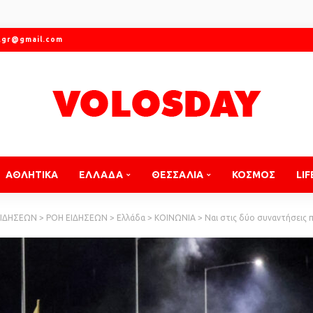
.gr@gmail.com
ΑΘΛΗΤΙΚΑ
ΕΛΛΑΔΑ
ΘΕΣΣΑΛΙΑ
ΚΟΣΜΟΣ
LIF
ΕΙΔΗΣΕΩΝ
>
ΡΟΗ ΕΙΔΗΣΕΩΝ
>
Ελλάδα
>
ΚΟΙΝΩΝΙΑ
>
Ναι στις δύο συναντήσεις που 