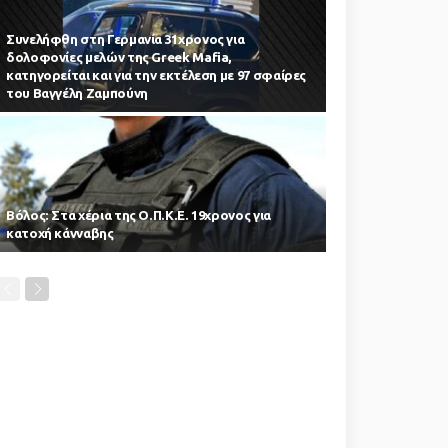
Συνελήφθη στη Γερμανία 31χρονος για
δολοφονίες μελών της Greek Mafia,
κατηγορείται και για την εκτέλεση με 97 σφαίρες
του Βαγγέλη Ζαμπούνη
Βόλος: Στα χέρια της Ο.Π.Κ.Ε. 19χρονος για
κατοχή κάνναβης