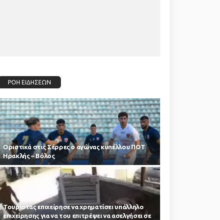
ΡΟΗ ΕΙΔΗΣΕΩΝ
Οριστικά στις Σέρρες ο αγώνας κυπέλλου ΠΟΤ
Ηρακλής – Βόλος
Τουρίστας επιχείρησε να χρηματίσει υπάλληλο
επιχείρησης για να του επιτρέψει να ασελγήσει σε