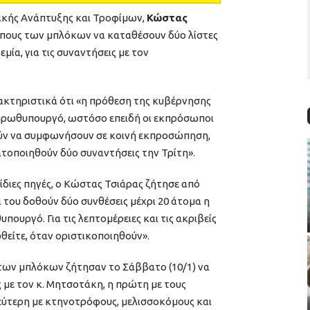
τικής Ανάπτυξης και Τροφίμων,
Κώστας
ώπους των μπλόκων να καταθέσουν δύο λίστες
ία, για τις συναντήσεις με τον
ακτηριστικά ότι «η πρόθεση της κυβέρνησης
ν πρωθυπουργό, ωστόσο επειδή οι εκπρόσωποι
ν να συμφωνήσουν σε κοινή εκπροσώπηση,
ατοποιηθούν δύο συναντήσεις την Τρίτη».
 ίδιες πηγές, ο Κώστας Τσιάρας ζήτησε από
ου δοθούν δύο συνθέσεις μέχρι 20 άτομα η
πουργό. Για τις λεπτομέρειες και τις ακριβείς
είτε, όταν οριστικοποιηθούν».
των μπλόκων ζήτησαν το Σάββατο (10/1) να
με τον κ. Μητσοτάκη, η πρώτη με τους
ύτερη με κτηνοτρόφους, μελισσοκόμους και