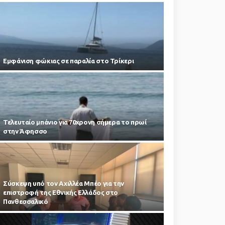
Εμφάνιση φώκιας σε παραλία στο Τρίκερι
Τελευταίο μπάνιο για 70χρονη σήμερα το πρωί
στην Άφησσο
Σύσκεψη υπό τον Αχιλλέα Μπέο για την
επιστροφή της Εθνικής Ελλάδος στο
Πανθεσσαλικό