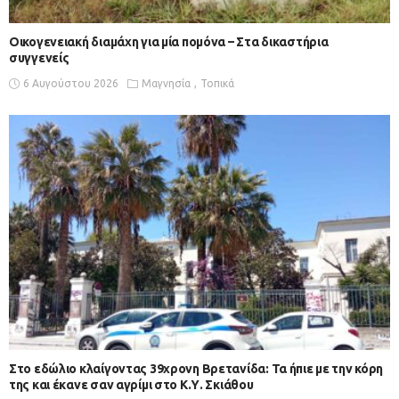
Οικογενειακή διαμάχη για μία πομόνα – Στα δικαστήρια
συγγενείς
6 Αυγούστου 2026
Μαγνησία
Τοπικά
Στο εδώλιο κλαίγοντας 39χρονη Βρετανίδα: Τα ήπιε με την κόρη
της και έκανε σαν αγρίμι στο Κ.Υ. Σκιάθου