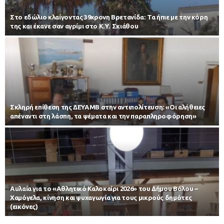
Στο εδώλιο κλαίγοντας 39χρονη Βρετανίδα: Τα ήπιε με την κόρη
της και έκανε σαν αγρίμι στο Κ.Υ. Σκιάθου
Σκληρή επίθεση της ΔΕΥΑΜΒ στην αντιπολίτευση: «Οι αλήθειες
απέναντι στη λάσπη, τα ψέματα και την παραπληροφόρηση»
Αυλαία για το «Αθλητικό Καλοκαίρι 2026» του Δήμου Βόλου –
Χαμόγελα, κίνηση και ψυχαγωγία για τους μικρούς δημότες
(εικόνες)