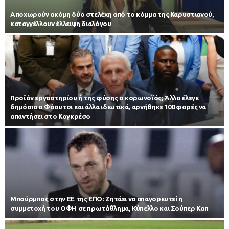
Αποχωρούν ακόμη δύο στελέχη από το κόμμα της Καρυστιανού,
καταγγέλλουν έλλειψη διαλόγου
Προϊόν εργαστηρίου ή της φύσης ο κορωνοϊός; Άλλα έλεγε
δημόσια ο Φάουτσι και άλλα ιδιωτικά, αρνήθηκε 100 φορές να
απαντήσει στο Κογκρέσο
Μπούρμπος στην ΕΕ της ΕΠΟ: Ζητάει να απαγορευτεί η
συμμετοχή του ΟΦΗ σε πρωτάθλημα, Κύπελλο και Σούπερ Καπ