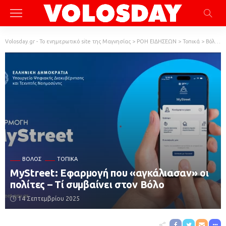
Volosday.gr - Το ενημερωτικό site της Μαγνησίας
>
ΡΟΗ ΕΙΔΗΣΕΩΝ
>
Τοπικά
>
Βόλος
ΒΌΛΟΣ
ΤΟΠΙΚΆ
MyStreet: Εφαρμογή που «αγκάλιασαν» οι
πολίτες – Τί συμβαίνει στον Βόλο
14 Σεπτεμβρίου 2025