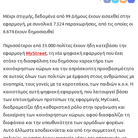
Μέχρι στιγμής, δεδομένα από 99 Δήμους έχουν εισαχθεί στην
εφαρμογή, με συνολικά 7.324 παραχωρήσεις, από τις οποίες οι
6.674 έχουν δημοσιευθεί
Περισσότεροι από 33.000 πολίτες έχουν ήδη κατεβάσει την
εφαρμογή
MyStreet
, τη νέα ψηφιακή εφαρμογή που έχει
στόχο τη διασφάλιση του δημόσιου χαρακτήρα των
κοινόχρηστων χώρων και την απρόσκοπτη προσβασιμότητα
σε αυτούς όλων των πολιτών με έμφαση στους ανθρώπους με
αναπηρία, τους γονείς με τα καροτσάκια, των παιδιών κ.ο.κ. Η
καινοτόμος αυτή ψηφιακή εφαρμογή, που λειτουργεί βάσει
των επιτυχημένων προτύπων της εφαρμογής MyCoast,
διαδραματίζει ήδη καθοριστικό ρόλο στην οργάνωση και
διαχείριση των κοινόχρηστων χώρων, αφού διασφαλίζει τη
διαφάνεια και την υπευθυνότητα των αρμόδιων φορέων.
Αυτό άλλωστε αποδεικνύεται και από την συμμετοχή των
πολιτών, οι οποίοι έχουν ευκαιρία μέσω της εφαρμογής, να