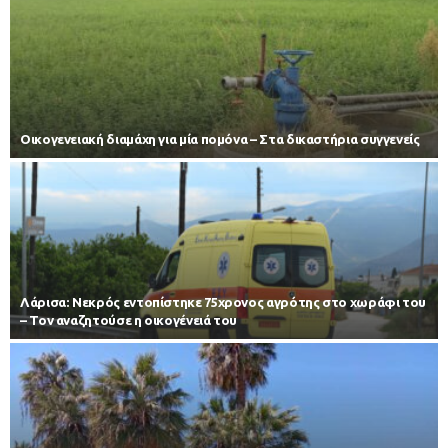
Οικογενειακή διαμάχη για μία πομόνα – Στα δικαστήρια συγγενείς
Λάρισα: Νεκρός εντοπίστηκε 75χρονος αγρότης στο χωράφι του
– Toν αναζητούσε η οικογένειά του