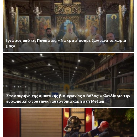
Ιγνάτιος από τις Πινακάτες: «Να κρατήσουμε ζωντανά τα χωριά
μας»
Στον πυρήνα της αμυντικής βιομηχανίας ο Βόλος: «Κλειδί» για την
ευρωπαϊκή στρατηγική αυτονομία χάρη στη Metlen