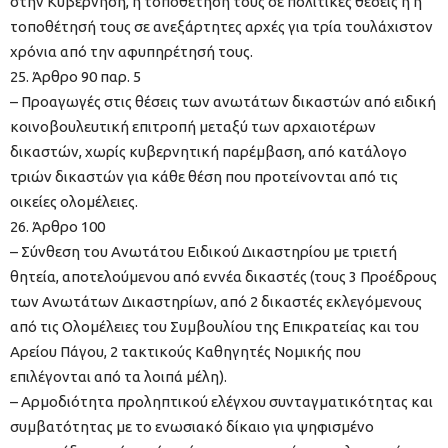
στην Κυβέρνηση, η τοποθέτησή τους σε πολιτικές θέσεις ή η
τοποθέτησή τους σε ανεξάρτητες αρχές για τρία τουλάχιστον
χρόνια από την αφυπηρέτησή τους.
25. Άρθρο 90 παρ. 5
– Προαγωγές στις θέσεις των ανωτάτων δικαστών από ειδική
κοινοβουλευτική επιτροπή μεταξύ των αρχαιοτέρων
δικαστών, χωρίς κυβερνητική παρέμβαση, από κατάλογο
τριών δικαστών για κάθε θέση που προτείνονται από τις
οικείες ολομέλειες.
26. Άρθρο 100
– Σύνθεση του Ανωτάτου Ειδικού Δικαστηρίου με τριετή
θητεία, αποτελούμενου από εννέα δικαστές (τους 3 Προέδρους
των Ανωτάτων Δικαστηρίων, από 2 δικαστές εκλεγόμενους
από τις Ολομέλειες του Συμβουλίου της Επικρατείας και του
Αρείου Πάγου, 2 τακτικούς Καθηγητές Νομικής που
επιλέγονται από τα λοιπά μέλη).
– Αρμοδιότητα προληπτικού ελέγχου συνταγματικότητας και
συμβατότητας με το ενωσιακό δίκαιο για ψηφισμένο