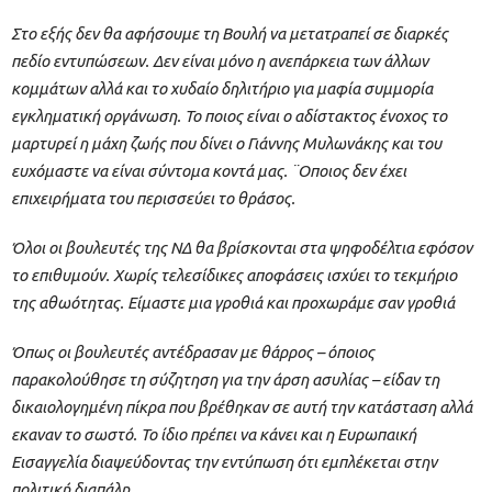
Στο εξής δεν θα αφήσουμε τη Βουλή να μετατραπεί σε διαρκές
πεδίο εντυπώσεων. Δεν είναι μόνο η ανεπάρκεια των άλλων
κομμάτων αλλά και το χυδαίο δηλιτήριο για μαφία συμμορία
εγκληματική οργάνωση. Το ποιος είναι ο αδίστακτος ένοχος το
μαρτυρεί η μάχη ζωής που δίνει ο Γιάννης Μυλωνάκης και του
ευχόμαστε να είναι σύντομα κοντά μας. ¨Οποιος δεν έχει
επιχειρήματα του περισσεύει το θράσος.
Όλοι οι βουλευτές της ΝΔ θα βρίσκονται στα ψηφοδέλτια εφόσον
το επιθυμούν. Χωρίς τελεσίδικες αποφάσεις ισχύει το τεκμήριο
της αθωότητας. Είμαστε μια γροθιά και προχωράμε σαν γροθιά
Όπως οι βουλευτές αντέδρασαν με θάρρος – όποιος
παρακολούθησε τη σύζητηση για την άρση ασυλίας – είδαν τη
δικαιολογημένη πίκρα που βρέθηκαν σε αυτή την κατάσταση αλλά
εκαναν το σωστό. Το ίδιο πρέπει να κάνει και η Ευρωπαική
Εισαγγελία διαψεύδοντας την εντύπωση ότι εμπλέκεται στην
πολιτική διαπάλη