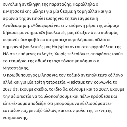
συνολική αντίληψη της παράταξης. Παράλληλα ο
κ.Μητσοτάκης μίλησε για μία θεσμική τομή αλλά και για
αφωνία της αντιπολίτευσης για τη Συνταγματική
Αναθεώρηση. «Αδιαφορεί για την επόμενη μέρα της χώρας»
δήλωσε με νόημα. «Οι βουλευτές μας έδειξαν ότι ο καθαρός
ουρανός δεν φοβάται αστραπές» συμπλήρωσε. «Ολοι οι
σημερινοί βουλευτές μας θα βρίσκονται στα ψηφοδέλτια της
ΝΔ στις επόμενες εκλογές. Χωρίς τελεσίδικες αποφάσεις ισχύει
το τεκμήριο της αθωότητας» τόνισε με νόημα ο κ.
Μητσοτάκης.
Ο πρωθυπουργός μίλησε για τον τοξικό αντιπολιτευτικό λόγο
αλλά και για μία τρίτη τετραετία. «Πείσαμε την κοινωνία το
2023 ότι έχουμε σχέδιο, το ίδιο θα κάνουμε και το 2027. Έχουμε
την αξιοπιστία να τα υλοποιήσουμε και πάλι» πρόσθεσε και
είπε «έχουμε αποδείξει ότι μπορούμε να εξελισσόμαστε»
εστιάζοντας, μεταξύ άλλων, και στον ρολο της τεχνητής
νοημοσύνης.