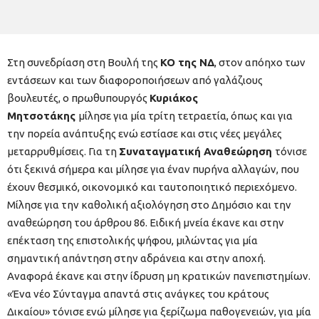
Στη συνεδρίαση στη Βουλή της
ΚΟ της ΝΔ
, στον απόηχο των
εντάσεων και των διαφοροποιήσεων από γαλάζιους
βουλευτές, ο πρωθυπουργός
Κυριάκος
Μητσοτάκης
μίλησε για μία τρίτη τετραετία, όπως και για
την πορεία ανάπτυξης ενώ εστίασε και στις νέες μεγάλες
μεταρρυθμίσεις. Για τη
Συναταγματική Αναθεώρηση
τόνισε
ότι ξεκινά σήμερα και μίλησε για έναν πυρήνα αλλαγών, που
έχουν θεσμικό, οικονομικό και ταυτοποιητικό περιεχόμενο.
Μίλησε για την καθολική αξιολόγηση στο Δημόσιο και την
αναθεώρηση του άρθρου 86. Ειδική μνεία έκανε και στην
επέκταση της επιστολικής ψήφου, μιλώντας για μία
σημαντική απάντηση στην αδράνεια και στην αποχή.
Αναφορά έκανε και στην ίδρυση μη κρατικών πανεπιστημίων.
«Ένα νέο Σύνταγμα απαντά στις ανάγκες του κράτους
Δικαίου» τόνισε ενώ μίλησε για ξερίζωμα παθογενειών, για μία