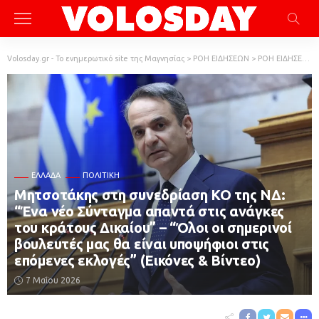
Volosday.gr - Το ενημερωτικό site της Μαγνησίας
>
ΡΟΗ ΕΙΔΗΣΕΩΝ
>
ΡΟΗ ΕΙΔΗΣΕΩΝ
ΕΛΛΆΔΑ
ΠΟΛΙΤΙΚΗ
Μητσοτάκης στη συνεδρίαση ΚΟ της ΝΔ:
“Ένα νέο Σύνταγμα απαντά στις ανάγκες
του κράτους Δικαίου” – “Όλοι οι σημερινοί
βουλευτές μας θα είναι υποψήφιοι στις
επόμενες εκλογές” (Εικόνες & Βίντεο)
7 Μαΐου 2026