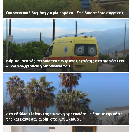
Οικογενειακή διαμάχη για μία πομόνα – Στα δικαστήρια συγγενείς
Λάρισα: Νεκρός εντοπίστηκε 75χρονος αγρότης στο χωράφι του
– Toν αναζητούσε η οικογένειά του
Στο εδώλιο κλαίγοντας 39χρονη Βρετανίδα: Τα ήπιε με την κόρη
της και έκανε σαν αγρίμι στο Κ.Υ. Σκιάθου