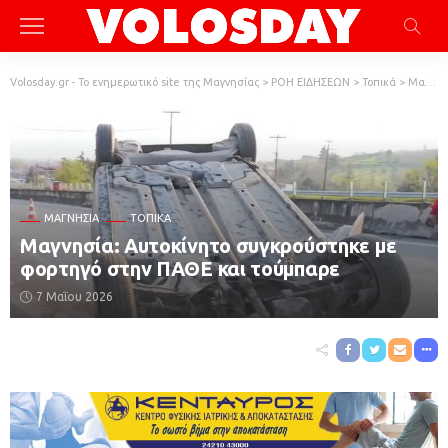
Volosday.gr - Το ενημερωτικό site της Μαγνησίας
>
ΡΟΗ ΕΙΔΗΣΕΩΝ
>
Τοπικά
>
Μαγνησία
ΜΑΓΝΗΣΊΑ
ΤΟΠΙΚΆ
Μαγνησία: Αυτοκίνητο συγκρούστηκε με
φορτηγό στην ΠΑΘΕ και τούμπαρε
7 Μαΐου 2026