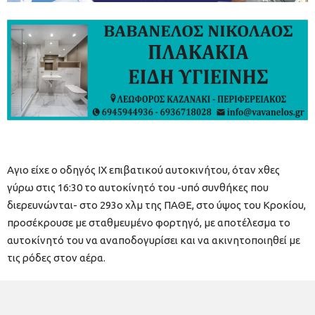
Αγιο είχε ο οδηγός ΙΧ επιβατικού αυτοκινήτου, όταν χθες
γύρω στις 16:30 το αυτοκίνητό του -υπό συνθήκες που
διερευνώνται- στο 293ο χλμ της ΠΑΘΕ, στο ύψος του Κροκίου,
προσέκρουσε με σταθμευμένο φορτηγό, με αποτέλεσμα το
αυτοκίνητό του να αναποδογυρίσει και να ακινητοποιηθεί με
τις ρόδες στον αέρα.