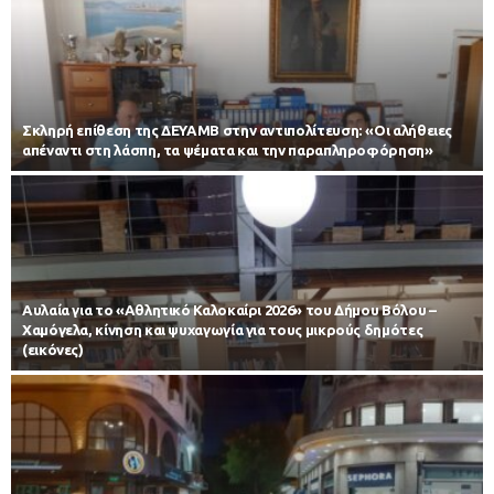
Σκληρή επίθεση της ΔΕΥΑΜΒ στην αντιπολίτευση: «Οι αλήθειες
απέναντι στη λάσπη, τα ψέματα και την παραπληροφόρηση»
Αυλαία για το «Αθλητικό Καλοκαίρι 2026» του Δήμου Βόλου –
Χαμόγελα, κίνηση και ψυχαγωγία για τους μικρούς δημότες
(εικόνες)