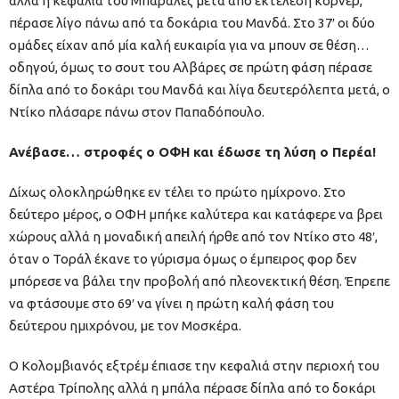
αλλά η κεφαλιά του Μπαράλες μετά από εκτέλεση κόρνερ,
πέρασε λίγο πάνω από τα δοκάρια του Μανδά. Στο 37′ οι δύο
ομάδες είχαν από μία καλή ευκαιρία για να μπουν σε θέση…
οδηγού, όμως το σουτ του Αλβάρες σε πρώτη φάση πέρασε
δίπλα από το δοκάρι του Μανδά και λίγα δευτερόλεπτα μετά, ο
Ντίκο πλάσαρε πάνω στον Παπαδόπουλο.
Ανέβασε… στροφές ο ΟΦΗ και έδωσε τη λύση ο Περέα!
Δίχως ολοκληρώθηκε εν τέλει το πρώτο ημίχρονο. Στο
δεύτερο μέρος, ο ΟΦΗ μπήκε καλύτερα και κατάφερε να βρει
χώρους αλλά η μοναδική απειλή ήρθε από τον Ντίκο στο 48′,
όταν ο Τοράλ έκανε το γύρισμα όμως ο έμπειρος φορ δεν
μπόρεσε να βάλει την προβολή από πλεονεκτική θέση. Έπρεπε
να φτάσουμε στο 69′ να γίνει η πρώτη καλή φάση του
δεύτερου ημιχρόνου, με τον Μοσκέρα.
Ο Κολομβιανός εξτρέμ έπιασε την κεφαλιά στην περιοχή του
Αστέρα Τρίπολης αλλά η μπάλα πέρασε δίπλα από το δοκάρι