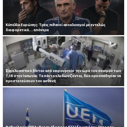
Κύπελλα Ευρώπης: Τρεις πιθανοί αποκλεισμοί με εντελώς
διαφορετικά… απόνερα
Συγκλονιστικό βίντεο από χειρουργείο την ώρα του σεισμού των
7,1R στην Ιαπωνία: Τα πάντα κλυδωνίζονται, δύο προσπάθησαν να
προστατεύσουν τον ασθενή
Βαθμολογία UEFA: Έχασε έδαφος η Ελλάδα μετά την ήττα του