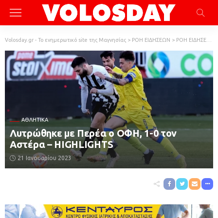
Volosday.gr - Το ενημερωτικό site της Μαγνησίας
>
ΡΟΗ ΕΙΔΗΣΕΩΝ
>
ΡΟΗ ΕΙΔΗΣΕΩΝ
ΑΘΛΗΤΙΚΆ
Λυτρώθηκε με Περέα ο ΟΦΗ, 1-0 τον
Αστέρα – HIGHLIGHTS
21 Ιανουαρίου 2023