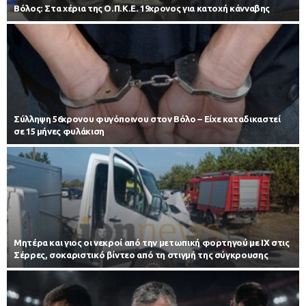
Βόλος: Στα χέρια της Ο.Π.Κ.Ε. 19χρονος για κατοχή κάνναβης
Σύλληψη 56χρονου φυγόποινου στον Βόλο – Είχε καταδικαστεί
σε 15 μήνες φυλάκιση
Μητέρα και γιος οι νεκροί από την μετωπική φορτηγού με ΙΧ στις
Σέρρες, σοκαριστικό βίντεο από τη στιγμή της σύγκρουσης