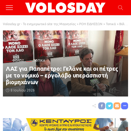
Volosday.gr - Το ενημερωτικό site της Μαγνησίας
>
ΡΟΗ ΕΙΔΗΣΕΩΝ
>
Τοπικά
>
Βόλος
ΒΌΛΟΣ
ΤΟΠΙΚΆ
ΛΑΣ για Παπαπέτρο: Γελάνε και οι πέτρες
με το νομικό – εργολάβο υπερασπιστή
βιομηχάνων
8 Ιουλίου 2026