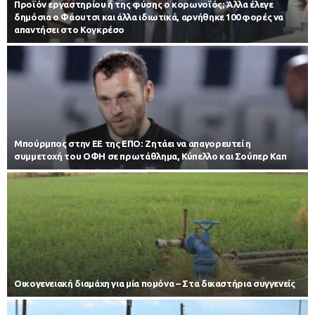
Προϊόν εργαστηρίου ή της φύσης ο κορωνοϊός; Άλλα έλεγε
δημόσια ο Φάουτσι και άλλα ιδιωτικά, αρνήθηκε 100 φορές να
απαντήσει στο Κογκρέσο
Μπούρμπος στην ΕΕ της ΕΠΟ: Ζητάει να απαγορευτεί η
συμμετοχή του ΟΦΗ σε πρωτάθλημα, Κύπελλο και Σούπερ Καπ
Οικογενειακή διαμάχη για μία πομόνα – Στα δικαστήρια συγγενείς