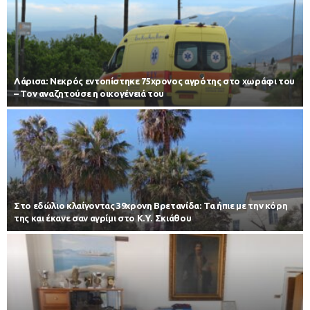
Λάρισα: Νεκρός εντοπίστηκε 75χρονος αγρότης στο χωράφι του
– Toν αναζητούσε η οικογένειά του
Στο εδώλιο κλαίγοντας 39χρονη Βρετανίδα: Τα ήπιε με την κόρη
της και έκανε σαν αγρίμι στο Κ.Υ. Σκιάθου