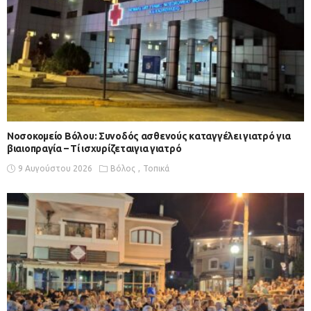
Νοσοκομείο Βόλου: Συνοδός ασθενούς καταγγέλει γιατρό για
βιαιοπραγία – Τί ισχυρίζεταιγια γιατρό
9 Αυγούστου 2026
Βόλος
Τοπικά