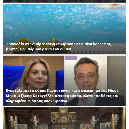
Τραγωδία στην Πάρο: Πνίγηκε 4χρονος σε πισίνα beach bar,
βούτηξε ο μπάρμαν για να τον σώσει
Εγκαταλείπει το κόμμα Καρυστιανού και ο επιχειρηματίας Νίκος
Μπρουτζάκης: Καταγγέλλει κλειστή κάστα, «λένε προδότες και
πληρωμένους όσους αποχωρούν»