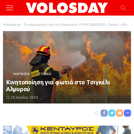
Volosday.gr - Το ενημερωτικό site της Μαγνησίας
>
ΡΟΗ ΕΙΔΗΣΕΩΝ
>
Τοπικά
>
Μαγνησία
ΜΑΓΝΗΣΊΑ
ΤΟΠΙΚΆ
Κινητοποίηση για φωτιά στο Τσιγκέλι
Αλμυρού
30 Ιουνίου 2024