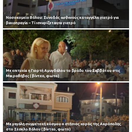
Νοσοκομείο Βόλου: Συνοδός ασθενούς καταγγέλει γιατρό για
βιαιοπραγία – Τί ισχυρίζεταιγια γιατρό
Με επιτυχία η Γιορτή Αμυγδάλου το βράδυ του Σαββάτου στις
Μικροθήβες ( βίντεο, φωτο)
Με μεγάλη συμμετοχή κόσμου ο ετήσιος χορός της Ακρόπολης
στο Σέσκλο Βόλου ( βίντεο, φωτο)