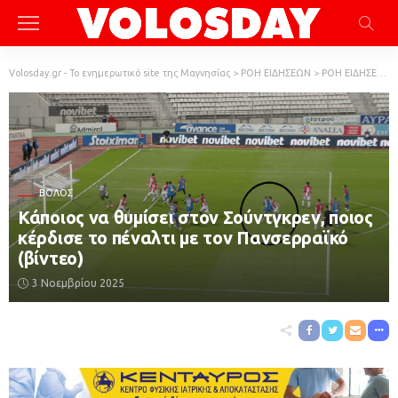
Volosday.gr - Το ενημερωτικό site της Μαγνησίας
>
ΡΟΗ ΕΙΔΗΣΕΩΝ
>
ΡΟΗ ΕΙΔΗΣΕΩΝ
ΒΌΛΟΣ
Κάποιος να θυμίσει στον Σούντγκρεν, ποιος
κέρδισε το πέναλτι με τον Πανσερραϊκό
(βίντεο)
3 Νοεμβρίου 2025