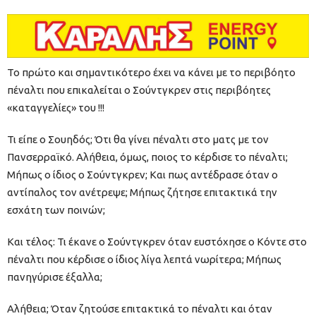
Το πρώτο και σημαντικότερο έχει να κάνει με το περιβόητο
πέναλτι που επικαλείται ο Σούντγκρεν στις περιβόητες
«καταγγελίες» του !!!
Τι είπε ο Σουηδός; Ότι θα γίνει πέναλτι στο ματς με τον
Πανσερραϊκό. Αλήθεια, όμως, ποιος το κέρδισε το πέναλτι;
Μήπως ο ίδιος ο Σούντγκρεν; Και πως αντέδρασε όταν ο
αντίπαλος τον ανέτρεψε; Μήπως ζήτησε επιτακτικά την
εσχάτη των ποινών;
Και τέλος: Τι έκανε ο Σούντγκρεν όταν ευστόχησε ο Κόντε στο
πέναλτι που κέρδισε ο ίδιος λίγα λεπτά νωρίτερα; Μήπως
πανηγύρισε έξαλλα;
Αλήθεια; Όταν ζητούσε επιτακτικά το πέναλτι και όταν