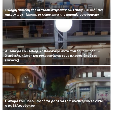
Σκληρή επίθεση της ΔΕΥΑΜΒ στην αντιπολίτευση: «Οι αλήθειες
απέναντι στη λάσπη, τα ψέματα και την παραπληροφόρηση»
Αυλαία για το «Αθλητικό Καλοκαίρι 2026» του Δήμου Βόλου –
Χαμόγελα, κίνηση και ψυχαγωγία για τους μικρούς δημότες
(εικόνες)
Η αγορά του Βόλου φορά τα γιορτινά της: «Λευκή Νύχτα 2026»
στις 28 Αυγούστου