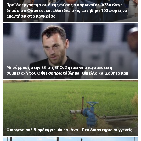
Προϊόν εργαστηρίου ή της φύσης ο κορωνοϊός; Άλλα έλεγε
δημόσια ο Φάουτσι και άλλα ιδιωτικά, αρνήθηκε 100 φορές να
απαντήσει στο Κογκρέσο
Μπούρμπος στην ΕΕ της ΕΠΟ: Ζητάει να απαγορευτεί η
συμμετοχή του ΟΦΗ σε πρωτάθλημα, Κύπελλο και Σούπερ Καπ
Οικογενειακή διαμάχη για μία πομόνα – Στα δικαστήρια συγγενείς