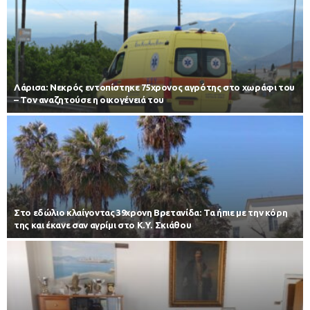
Λάρισα: Νεκρός εντοπίστηκε 75χρονος αγρότης στο χωράφι του
– Toν αναζητούσε η οικογένειά του
Στο εδώλιο κλαίγοντας 39χρονη Βρετανίδα: Τα ήπιε με την κόρη
της και έκανε σαν αγρίμι στο Κ.Υ. Σκιάθου