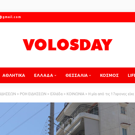
r@gmail.com
ΑΘΛΗΤΙΚΑ
ΕΛΛΑΔΑ
ΘΕΣΣΑΛΙΑ
ΚΟΣΜΟΣ
LIF
ΕΙΔΗΣΕΩΝ
>
ΡΟΗ ΕΙΔΗΣΕΩΝ
>
Ελλάδα
>
ΚΟΙΝΩΝΙΑ
>
Η μία από τις 17χρονες είχε άφησε σημείωμα πριν