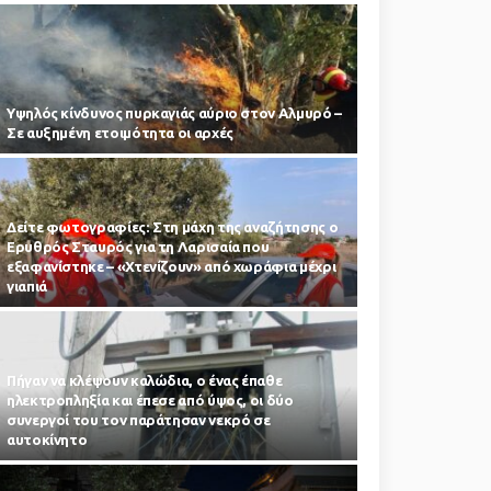
Υψηλός κίνδυνος πυρκαγιάς αύριο στον Αλμυρό –
Σε αυξημένη ετοιμότητα οι αρχές
Δείτε φωτογραφίες: Στη μάχη της αναζήτησης ο
Ερυθρός Σταυρός για τη Λαρισαία που
εξαφανίστηκε – «Χτενίζουν» από χωράφια μέχρι
γιαπιά
Πήγαν να κλέψουν καλώδια, ο ένας έπαθε
ηλεκτροπληξία και έπεσε από ύψος, οι δύο
συνεργοί του τον παράτησαν νεκρό σε
αυτοκίνητο