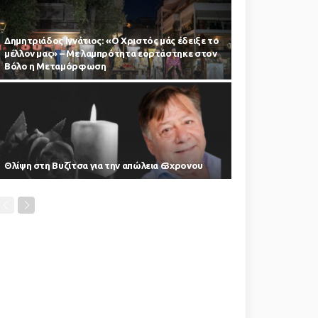
Δημητριάδος Ιγνάτιος: «Ο Χριστός μάς έδειξε το
μέλλον μας» – Με λαμπρότητα εορτάστηκε στον
Βόλο η Μεταμόρφωση
Θλίψη στη Βυζίτσα για την απώλεια 63χρονου