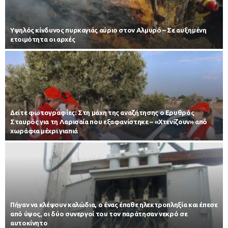
Υψηλός κίνδυνος πυρκαγιάς αύριο στον Αλμυρό – Σε αυξημένη
ετοιμότητα οι αρχές
Δείτε φωτογραφίες: Στη μάχη της αναζήτησης ο Ερυθρός
Σταυρός για τη Λαρισαία που εξαφανίστηκε – «Χτενίζουν» από
χωράφια μέχρι γιαπιά
Πήγαν να κλέψουν καλώδια, ο ένας έπαθε ηλεκτροπληξία και έπεσε
από ύψος, οι δύο συνεργοί του τον παράτησαν νεκρό σε
αυτοκίνητο