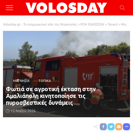
Volosday.gr - Το ενημερωτικό site της Μαγνησίας
>
ΡΟΗ ΕΙΔΗΣΕΩΝ
>
Τοπικά
>
Μαγνησία
ΜΑΓΝΗΣΊΑ
ΤΟΠΙΚΆ
Φωτιά σε αγροτική έκταση στην
Αμαλιάπολη κινητοποίησε τις
πυροσβεστικές δυνάμεις
12 Μαΐου 2026