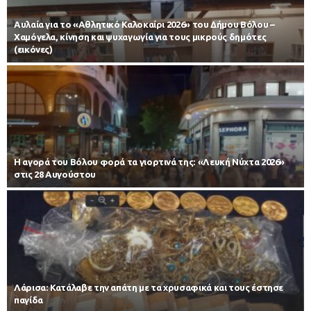
Αυλαία για το «Αθλητικό Καλοκαίρι 2026» του Δήμου Βόλου –
Χαμόγελα, κίνηση και ψυχαγωγία για τους μικρούς δημότες
(εικόνες)
Η αγορά του Βόλου φορά τα γιορτινά της: «Λευκή Νύχτα 2026»
στις 28 Αυγούστου
Λάρισα: Κατάλαβε την απάτη με τα χρυσαφικά και τους έστησε
παγίδα