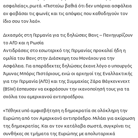
ασφαλείας», ρωτά. «Πιστεύω βαθιά ότι δεν υπάρχει ασφάλεια
αν φοβάσαι τις φωνές και τις απόψεις που καθοδηγούν τον
ίδιο σου τον λαό».
Διχασμός στη Γερμανία για τις δηλώσεις Βανς – Πανηγυρίζουν
το AfD και η Ρωσία
Αντιδράσεις στο εσωτερικό της Γερμανίας προκαλεί ήδη η
ομιλία του Βανς στην Διάσκεψη του Μονάχου για την
Ασφάλεια. Για απαράδεκτες δηλώσεις έκανε λόγο ο υπουργός
Άμυνας Μπόρις Πιστόριους, ενώ οι αρχηγοί της Εναλλακτικής
για την Γερμανία (AfD) και της Συμμαχίας Ζάρα Βάγκενκνεχτ
(BSW) έσπευσαν να εκφράσουν την ικανοποίησή τους για τα
σχόλια του αμερικανού αντιπροέδρου.
«Τέθηκε υπό αμφισβήτηση η δημοκρατία σε ολόκληρη την
Ευρώπη από τον Αμερικανό αντιπρόεδρο. Μιλάει για ακύρωση
της δημοκρατίας. Και αν τον κατάλαβα σωστά, συγκρίνει τις
συνθήκες σε τμήματα της Ευρώπης με απολυταρχικά