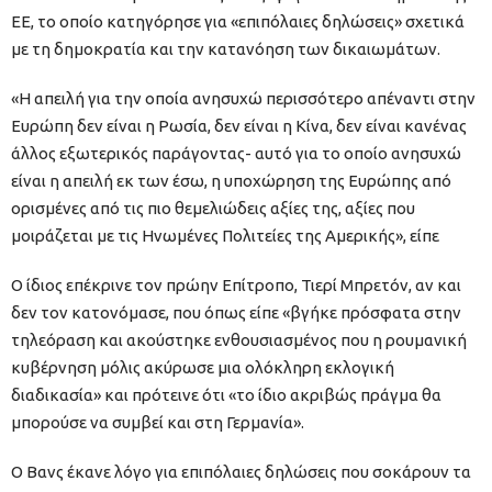
ΕΕ, το οποίο κατηγόρησε για «επιπόλαιες δηλώσεις» σχετικά
με τη δημοκρατία και την κατανόηση των δικαιωμάτων.
«Η απειλή για την οποία ανησυχώ περισσότερο απέναντι στην
Ευρώπη δεν είναι η Ρωσία, δεν είναι η Κίνα, δεν είναι κανένας
άλλος εξωτερικός παράγοντας- αυτό για το οποίο ανησυχώ
είναι η απειλή εκ των έσω, η υποχώρηση της Ευρώπης από
ορισμένες από τις πιο θεμελιώδεις αξίες της, αξίες που
μοιράζεται με τις Ηνωμένες Πολιτείες της Αμερικής», είπε
Ο ίδιος επέκρινε τον πρώην Επίτροπο, Τιερί Μπρετόν, αν και
δεν τον κατονόμασε, που όπως είπε «βγήκε πρόσφατα στην
τηλεόραση και ακούστηκε ενθουσιασμένος που η ρουμανική
κυβέρνηση μόλις ακύρωσε μια ολόκληρη εκλογική
διαδικασία» και πρότεινε ότι «το ίδιο ακριβώς πράγμα θα
μπορούσε να συμβεί και στη Γερμανία».
Ο Βανς έκανε λόγο για επιπόλαιες δηλώσεις που σοκάρουν τα