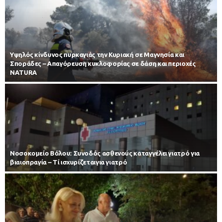
Υψηλός κίνδυνος πυρκαγιάς την Κυριακή σε Μαγνησία και
Σποράδες – Απαγόρευση κυκλοφορίας σε δάση και περιοχές
NATURA
Νοσοκομείο Βόλου: Συνοδός ασθενούς καταγγέλει γιατρό για
βιαιοπραγία – Τί ισχυρίζεταιγια γιατρό