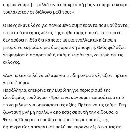
συμφωνούμε […] αλλά είναι υποχρέωσή μας να συμμετέχουμε
τουλάχιστον σε διάλογο μαζί τους».
Ο Βανς έκανε λόγο για παγιωμένα συμφέροντα που κρύβονται
πίσω από άσχημες λέξεις της σοβιετικής εποχής, στα οποία
δεν αρέσει η ιδέα ότι κάποιος με μια εναλλακτική άποψη
μπορεί να εκφράσει μια διαφορετική άποψη ή, Θεός φυλάξοι,
να ψηφίσει διαφορετικά ή, ακόμη χειρότερα, να κερδίσει τις
εκλογές.
«Δεν πρέπει απλά να μιλάμε για τις δημοκρατικές αξίες, πρέπει
να τις ζούμε»
Παράλληλα, επέκρινε την Ευρώπη για περιορισμό της
ελευθερίας του λόγου. «Πρέπει να κάνουμε περισσότερα από
το να μιλάμε για δημοκρατικές αξίες. Πρέπει να τις ζούμε. Στη
ζωντανή μνήμη πολλών από εσάς σε αυτή την αίθουσα, ο
Ψυχρός Πόλεμος τοποθέτησε τους υπερασπιστές της
δημοκρατίας απέναντι σε πολύ πιο τυραννικές δυνάμεις σε