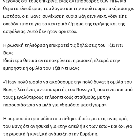
γεγονός ότι τους επικρίνει ένας αντιπρόεδρος των ΗΠΑ για
θέματα ελευθερίας του λόγου και την κουλτούρας ακύρωσης».
Ωστόσο, ο κ. Βανς, συνέχισε η κυρία Βάγκενκνεχτ, «δεν είπε
σχεδόν τίποτα για το κεντρικό ζήτημα της ειρήνης και της
ασφάλειας. Αυτό δεν ήταν αρκετό».
Η ρωσική τηλεόραση επικροτεί τις δηλώσεις του Τζέι Ντι
Βανς
Ιδιαίτερα θετικά ανταποκρίνεται η ρωσική πλευρά στην
εμπρηστική ομιλία του Τζέι Ντι Βανς.
«Ήταν πολύ ωραίο να ακούσουμε την πολύ δυνατή ομιλία του
Βανς», λέει ένας ανταποκριτής του Rossiya 1, που είναι και από
τους μεγαλύτερους τηλεοπτικούς σταθμούς, με την
παρουσιάστρια να μιλά για «δημόσιο μαστίγωμα».
Η παρουσιάστρια μάλιστα στάθηκε ιδιαίτερα στις αναφορές
του Βανς ότι ανησυχεί για «την απειλή εκ των έσω» και όχι για
τη ρωσική ή κινεζική ανάμειξη στην Ευρώπη.