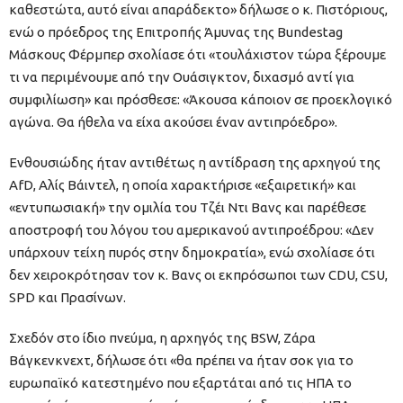
καθεστώτα, αυτό είναι απαράδεκτο» δήλωσε ο κ. Πιστόριους,
ενώ ο πρόεδρος της Επιτροπής Άμυνας της Bundestag
Μάσκους Φέρμπερ σχολίασε ότι «τουλάχιστον τώρα ξέρουμε
τι να περιμένουμε από την Ουάσιγκτον, διχασμό αντί για
συμφιλίωση» και πρόσθεσε: «Άκουσα κάποιον σε προεκλογικό
αγώνα. Θα ήθελα να είχα ακούσει έναν αντιπρόεδρο».
Ενθουσιώδης ήταν αντιθέτως η αντίδραση της αρχηγού της
AfD, Αλίς Βάιντελ, η οποία χαρακτήρισε «εξαιρετική» και
«εντυπωσιακή» την ομιλία του Τζέι Ντι Βανς και παρέθεσε
αποστροφή του λόγου του αμερικανού αντιπροέδρου: «Δεν
υπάρχουν τείχη πυρός στην δημοκρατία», ενώ σχολίασε ότι
δεν χειροκρότησαν τον κ. Βανς οι εκπρόσωποι των CDU, CSU,
SPD και Πρασίνων.
Σχεδόν στο ίδιο πνεύμα, η αρχηγός της BSW, Ζάρα
Βάγκενκνεχτ, δήλωσε ότι «θα πρέπει να ήταν σοκ για το
ευρωπαϊκό κατεστημένο που εξαρτάται από τις ΗΠΑ το