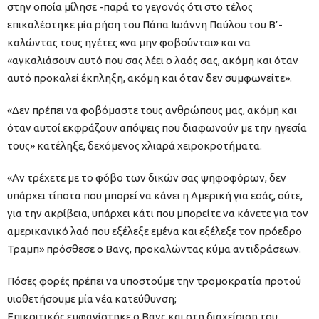
στην οποία μίλησε -παρά το γεγονός ότι στο τέλος
επικαλέστηκε μία ρήση του Πάπα Ιωάννη Παύλου του Β’-
καλώντας τους ηγέτες «να μην φοβούνται» και να
«αγκαλιάσουν αυτό που σας λέει ο λαός σας, ακόμη και όταν
αυτό προκαλεί έκπληξη, ακόμη και όταν δεν συμφωνείτε».
«Δεν πρέπει να φοβόμαστε τους ανθρώπους μας, ακόμη και
όταν αυτοί εκφράζουν απόψεις που διαφωνούν με την ηγεσία
τους» κατέληξε, δεχόμενος χλιαρά χειροκροτήματα.
«Αν τρέχετε με το φόβο των δικών σας ψηφοφόρων, δεν
υπάρχει τίποτα που μπορεί να κάνει η Αμερική για εσάς, ούτε,
για την ακρίβεια, υπάρχει κάτι που μπορείτε να κάνετε για τον
αμερικανικό λαό που εξέλεξε εμένα και εξέλεξε τον πρόεδρο
Τραμπ» πρόσθεσε ο Βανς, προκαλώντας κύμα αντιδράσεων.
Πόσες φορές πρέπει να υποστούμε την τρομοκρατία προτού
υιοθετήσουμε μία νέα κατεύθυνση;
Επικριτικός εμφανίστηκε ο Βανς και στη διαχείριση του