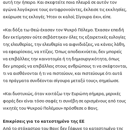
αυτή την ήπειρο. Και σκεφτείτε ποια πλευρά σε αυτόν τον
αγώνα λογόκρινε τους αντιφρονούντες, έκλεισε τις εκκλησίες,
ακύρωσε τις εκλογές. Ήταν οι καλοί; Σίγουρα όχι», είπε.
«Και δόξα τω Θεώ έχασαν τον Ψυχρό Πόλεμο. Έχασαν επειδή
δεν εκτίμησαν ούτε σεβάστηκαν όλες τις εξαιρετικές ευλογίες
της ελευθερίας, την ελευθερία να αιφνιδιάζεις, να κάνεις λάθη,
να εφευρίσκεις, να χτίζεις. Όπως αποδεικνύεται, δεν μπορείς
να επιβάλλεις την καινοτομία ή τη δημιουργικότητα, όπως
δεν μπορείς να επιβάλλεις στους ανθρώπους τι να σκέφτονται,
τι να αισθάνονται ή τι να πιστεύουν, και πιστεύουμε ότι αυτά
τα πράγματα συνδέονται σίγουρα μεταξύ τους», σημείωσε.
«Και δυστυχώς, όταν κοιτάζω την Ευρώπη σήμερα, μερικές
φορές δεν είναι τόσο σαφές τι συνέβη σε ορισμένους από τους
νικητές του Ψυχρού Πολέμου» πρόσθεσε ο Βανς.
Επικρίσεις για το κατεστημένο της ΕΕ
Από το στόχαστρο του Βανς δεν ξέφυγε το κατεστημένο της