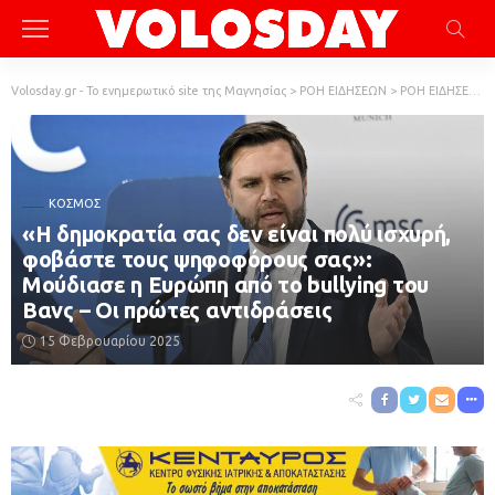
Volosday.gr - Το ενημερωτικό site της Μαγνησίας
>
ΡΟΗ ΕΙΔΗΣΕΩΝ
>
ΡΟΗ ΕΙΔΗΣΕΩΝ
ΚΌΣΜΟΣ
«Η δημοκρατία σας δεν είναι πολύ ισχυρή,
φοβάστε τους ψηφοφόρους σας»:
Μούδιασε η Ευρώπη από το bullying του
Βανς – Οι πρώτες αντιδράσεις
15 Φεβρουαρίου 2025