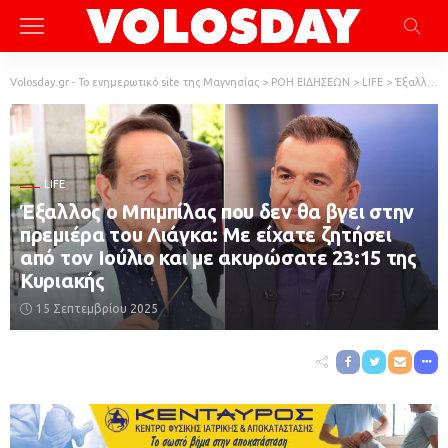
Volosday.gr - Το ενημερωτικό site της Μαγνησίας
>
ΡΟΗ ΕΙΔΗΣΕΩΝ
>
LIFE
>
Έξαλλος ο Μπιμπίλας που δεν θα βγει στην πρεμιέρα του Λιάγκα: Με είχατε ζητήσει από τον Ιούλιο και με ακυρώσατε 23:15 της Κυριακής
LIFE
Έξαλλος ο Μπιμπίλας που δεν θα βγει στην
πρεμιέρα του Λιάγκα: Με είχατε ζητήσει
από τον Ιούλιο και με ακυρώσατε 23:15 της
Κυριακής
15 Σεπτεμβρίου 2025