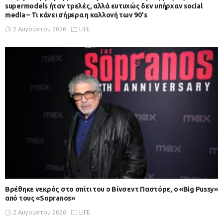
supermodels ήταν τρελές, αλλά ευτυχώς δεν υπήρχαν social
media – Τι κάνει σήμερα η καλλονή των 90’s
2 Αυγούστου 2026
LIFE
Βρέθηκε νεκρός στο σπίτι του ο Βίνσεντ Παστόρε, ο «Big Pussy»
από τους «Sopranos»
2 Αυγούστου 2026
LIFE