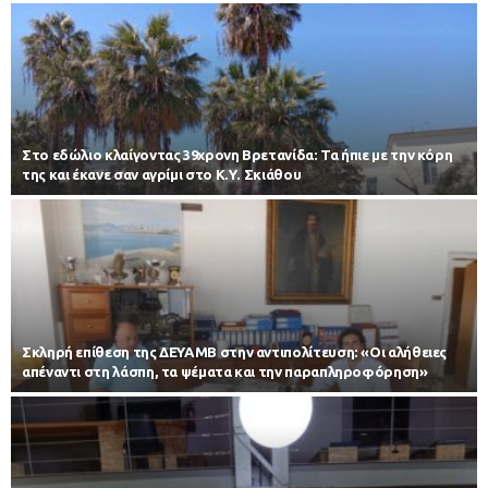
Στο εδώλιο κλαίγοντας 39χρονη Βρετανίδα: Τα ήπιε με την κόρη
της και έκανε σαν αγρίμι στο Κ.Υ. Σκιάθου
Σκληρή επίθεση της ΔΕΥΑΜΒ στην αντιπολίτευση: «Οι αλήθειες
απέναντι στη λάσπη, τα ψέματα και την παραπληροφόρηση»