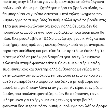
πατάτας στην Νάξο και για να είμαι εντάξει αφού θα έβγαινα
πολύ νωρίς, όπως μου ζητήθηκε, πήρα το βραδινό πλοίο, ενώ
θα μπορούσα να γυρίσω Δευτέρα. Επτά τηλεφωνήματα την
Κυριακή για το τι ακριβώς θα πούμε αλλά αργά το βράδυ στις
11,15 μου ανακοινώνουν ότι έχουν πολλά θέματα, δεν θα
προλάβω κι αφού με αγαπούν να διαλέξω ποια άλλη μέρα θα
πάω. Είχε μεσολαβήσει 10.20 μια ανάρτηση του κ. Λιάγκα που
διαφήμιζε τους πρώτους καλεσμένους, χωρίς να με αναφέρει,
πήρα την υπεύθυνη και μου είπε ότι με κρατά ως έκπληξη. Το
πίστεψα αλλά σε μισή ώρα διαψεύστηκα. Αν εγώ ακύρωνα
τελευταία στιγμή φανταστείτε τι θα αντιμετώπιζα. Επειδή
είμαι ευγενικός και συνεπής αλλά άνθρωπος με νεύρα είπα
στην αρχισυντάκτρια ότι θα ενημερώσω κι εγώ το κοινό γι’
αυτό το απαράδεκτο φέρσιμο που δείχνει μη σεβασμό και
ασυνέπεια για όποιον λόγο κι αν γίνεται. Αν είμαστε εν μέσω
δικών, που πουλάνε, φαντάζομαι δεν θα ακύρωναν, το να
μιλάμε μόνο για το έργο μας στις τέχνες η στην βουλή
φαίνεται δεν μετράει τόσο. Λυπάμαι πολύ για τον λάθος δρόμο