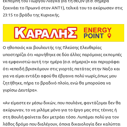
εκπομπή του Γιώργου Λιάγκα για τη σεζόν (σ.σ. σήμερα
ξεκινάει το Πρωινό στον ΑΝΤ1), τελικά του το ακύρωσαν στις
23:15 το βράδυ της Κυριακής.
Ο ηθοποιός και βουλευτής της Πλεύσης Ελευθερίας
υποστηρίζει ότι «αρνήθηκε σε δύο άλλες παρόμοιες εκπομπές
να εμφανιστώ αυτή την ημέρα (σ.σ. σήμερα)» και περιγράφει
ότι «επειδή βρισκόμουν στις γιορτές πατάτας στην Ναξο και
για να είμαι εντάξει αφού θα έβγαινα πολύ νωρίς,όπως μου
ζητήθηκε, πήρα το βραδινό πλοίο, ενώ θα μπορούσα να
γυρίσω Δευτέρα».
«Αν είμαστε εν μέσω δικών, που πουλάνε, φαντάζομαι δεν θα
ακύρωναν, το να μιλάμε μόνο για το έργο μας στις τέχνες ή
στη Βουλή φαίνεται δεν μετράει τόσο. Λυπάμαι πολύ για τον
λάθος δρόμο που διαλέγουν, όποια δικαιολογία δεν καλύπτει