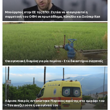
Μπούρμπος στην ΕΕ της ΕΠΟ: Ζητάει να απαγορευτεί η
συμμετοχή του ΟΦΗ σε πρωτάθλημα, Κύπελλο και Σούπερ Καπ
Οικογενειακή διαμάχη για μία πομόνα – Στα δικαστήρια συγγενείς
Λάρισα: Νεκρός εντοπίστηκε 75χρονος αγρότης στο χωράφι του
– Toν αναζητούσε η οικογένειά του