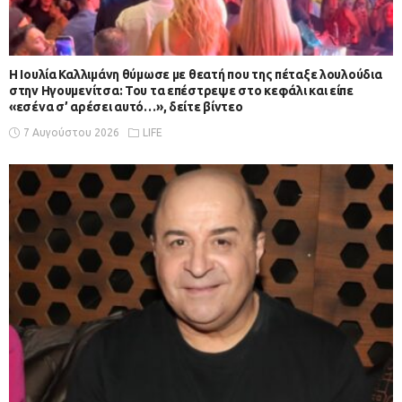
Η Ιουλία Καλλιμάνη θύμωσε με θεατή που της πέταξε λουλούδια
στην Ηγουμενίτσα: Του τα επέστρεψε στο κεφάλι και είπε
«εσένα σ’ αρέσει αυτό…», δείτε βίντεο
7 Αυγούστου 2026
LIFE