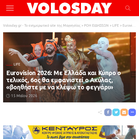
Volosday.gr - Το ενημερωτικό site της Μαγνησίας
>
ΡΟΗ ΕΙΔΗΣΕΩΝ
>
LIFE
>
Eurovision 2026: Με Ελλάδα και Κύπρο ο τελικός, 6ος θα εμφανιστεί ο Ακύλας, «βοηθήστε με να κλέψω το φεγγάρι»
LIFE
Eurovision 2026: Με Ελλάδα και Κύπρο ο
τελικός, 6ος θα εμφανιστεί ο Ακύλας,
«βοηθήστε με να κλέψω το φεγγάρι»
15 Μαΐου 2026