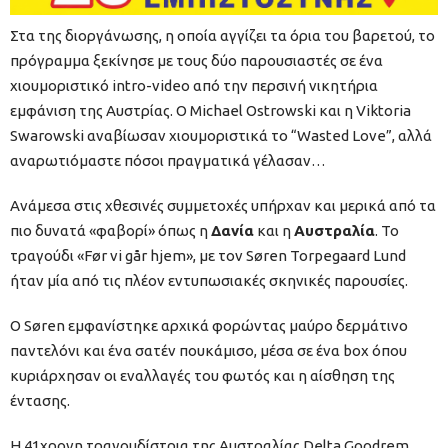
Στα της διοργάνωσης, η οποία αγγίζει τα όρια του βαρετού, το
πρόγραμμα ξεκίνησε με τους δύο παρουσιαστές σε ένα
χιουμοριστικό intro-video από την περσινή νικητήρια
εμφάνιση της Αυστρίας. Ο Michael Ostrowski και η Viktoria
Swarowski αναβίωσαν χιουμοριστικά το “Wasted Love”, αλλά
αναρωτιόμαστε πόσοι πραγματικά γέλασαν…
Ανάμεσα στις χθεσινές συμμετοχές υπήρχαν και μερικά από τα
πιο δυνατά «φαβορί» όπως η
Δανία
και η
Αυστραλία
.
To
τραγούδι «Før vi går hjem», με τον Søren Torpegaard Lund
ήταν μία από τις πλέον εντυπωσιακές σκηνικές παρουσίες.
Ο Søren εμφανίστηκε αρχικά φορώντας μαύρο δερμάτινο
παντελόνι και ένα σατέν πουκάμισο, μέσα σε ένα
box
όπου
κυριάρχησαν οι εναλλαγές του φωτός και η αίσθηση της
έντασης.
H 41χρονη τραγουδίστρια της Αυστραλίας
Delta
Goodrem
,