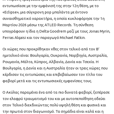
εντυπωσίασε με την εμφάνισή της στην 12η θέση, με το
«Eclipse», μια σύγχρονη pop μπαλάντα με έντονο
συναισθηματικό χαρακτήρα, η οποία κυκλοφόρησε την 1η
Μαρτίου 2026 μέσω της ATLED Records. Τη σύνθεση
υπογράφουν η ίδια η Delta Goodrem μαζί με τους Jonas Myrin,
Ferras Alqaisi και τον παραγωγό Michael Fatkin.
Οι χώρες που προκρίθηκαν χθες στον τελικό από τον Β’
ημιτελικό είναι: Βουλγαρία, Ουκρανία, Νορβηγία, Αυστραλία,
Ρουμανία, Μάλτα, Κύπρος, Αλβανία, Δανία και Τσεχία. Η
Βουλγαρία, η Δανία και η Αυστραλία ήταν οι τρεις χώρες που
κέρδισαν τις εντυπώσεις και επιβεβαίωσαν τον τίτλο του
φαβορί μετά και τις εντυπωσιακές εμφανίσεις τους.
Ο Ακύλας παραμένει ένα από τα πιο δυνατά φαβορί, ξεπέρασε
τον ελαφρύ τραυματισμό του και με αυτοπεποίθηση οδεύει
στον Τελικό διεκδικώντας πολύ υψηλή θέση και φυσικά και
την πρωτιά στον διαγωνισμό. Τα σημάδια είναι καλά και η