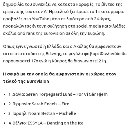
δημοφιλία του συνεχίζει να κατακτά κορυφές. Το βίντεο της
εμφάνισής του στον Α’ Ημιτελικό ξεπέρασε το 1 εκατομμύριο
προβολές στο YouTube μέσα σε λιγότερο από 24 ώρες,
προκαλώντας έντονη συζήτηση στα social media και χιλιάδες
σχόλια από fans της Eurovision σε όλη την Ευρώπη.
Όπως έγινε γνωστό η Ελλάδα και ο Ακύλας θα εμφανιστούν
έκτοι στο στάδιο της Βιέννης, το μεγάλο φαβορί Φινλανδία θα
παρουσιαστεί 17ο ενώ η Κύπρος θα διαγωνιστεί 21η.
Η σειρά με την οποία θα εμφανιστούν οι χώρες στον
τελικό της Eurovision
1. Δανία: Søren Torpegaard Lund – Før Vi Går Hjem
2. Γερμανία: Sarah Engels – Fire
3. Ισραήλ: Noam Bettan – Michelle
4. Βέλγιο: ESSYLA – Dancing on the Ice