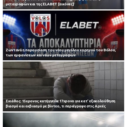
μεταγραφών και της ELABET [εικόνες]
Zωντανά η παρουσίαση του νέου μεγάλου χορηγού του Βόλου,
των εμφανίσεων και νέων μεταγραφών
Σκιάθος: 15χρονος κατήγγειλε 17χρονο για κατ’ εξακολούθηση
βιασμό και εκβιασμό με βίντεο, τι περιέγραψε στις Αρχές