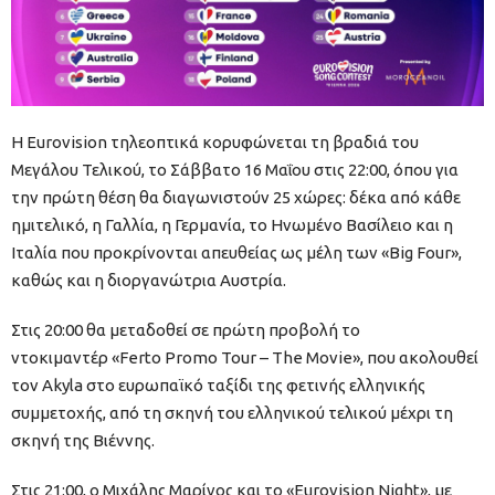
Η Eurovision τηλεοπτικά κορυφώνεται τη βραδιά του
Μεγάλου Τελικού, το Σάββατο 16 Μαΐου στις 22:00, όπου για
την πρώτη θέση θα διαγωνιστούν 25 χώρες: δέκα από κάθε
ημιτελικό, η Γαλλία, η Γερμανία, το Ηνωμένο Βασίλειο και η
Ιταλία που προκρίνονται απευθείας ως μέλη των «Big Four»,
καθώς και η διοργανώτρια Αυστρία.
Στις 20:00 θα μεταδοθεί σε πρώτη προβολή το
ντοκιμαντέρ «Ferto Promo Tour – The Movie», που ακολουθεί
τον Akyla στο ευρωπαϊκό ταξίδι της φετινής ελληνικής
συμμετοχής, από τη σκηνή του ελληνικού τελικού μέχρι τη
σκηνή της Βιέννης.
Στις 21:00, ο Μιχάλης Μαρίνος και το «Eurovision Night», με