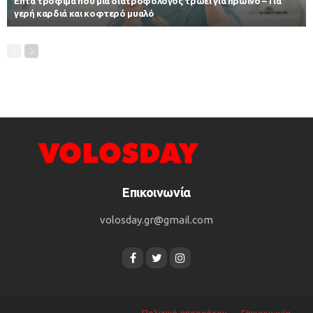
Επτά τρόφιμα που μια διατροφολόγος τρώει για πρωινό – Για
γερή καρδιά και κοφτερό μυαλό
Επικοινωνία
volosday.gr@gmail.com