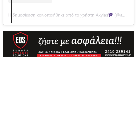
Η δημοσίευση κοινοποιήθηκε από το χρήστη Akylas
(@akylas__)