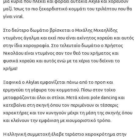
μια κυρία που πλέκει και φοράει αυτάκια Akyla και χορεύουν
μαζί. Ίσως το πιο ξεκαρδιστικό κομμάτι του τριλέπτου που θα
γίνει viral.
Στο δεύτερο δωμάτιο βρίσκεται ο Μιχάλης Μιχαηλίδης
ντυμένος άγαλμα και εκεί που είναι ακίνητος χορεύει και αυτός
στην ίδια χορογραφία. Στο τελευταίο δωμάτιο ο Χρήστος
Νικολάου είναι ντυμένος σαν τον θεό του χρήματος και
φυσικά χορεύει και αυτός ενώ με τα χέρια του δείχνει το
χρήμα!
Ξαφνικά ο Akylas εμφανίζεται πάνω από το προπ και
ερμηνεύει τη γέφυρα του κομματιού. Πίσω στον τοίχο
μεταφράζονται όλοι οι στίχοι. Μετά κάνει pole dancing και
κατεβαίνει στη σκηνή όπου τον περιμένουν οι τέσσερις
χαρακτήρες και τον κυνηγούν μέχρι τη μέση της σκηνής όπου
και κλείνουν την εμφάνιση με χιουμοριστικό τρόπο.
Η ελληνική συμμετοχή έλαβε τεράστιο χειροκρότημα στην