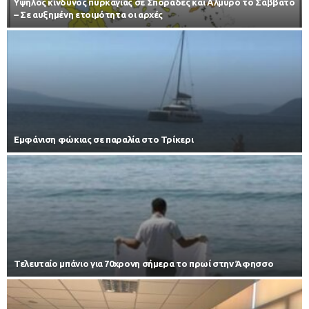
Υψηλός κίνδυνος πυρκαγιάς σε Σποράδες και Αλμυρό το Σάββατο
– Σε αυξημένη ετοιμότητα οι αρχές
Εμφάνιση φώκιας σε παραλία στο Τρίκερι
Τελευταίο μπάνιο για 70χρονη σήμερα το πρωί στην Άφησσο