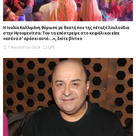
Η Ιουλία Καλλιμάνη θύμωσε με θεατή που της πέταξε λουλούδια
στην Ηγουμενίτσα: Του τα επέστρεψε στο κεφάλι και είπε
«εσένα σ’ αρέσει αυτό…», δείτε βίντεο
7 Αυγούστου 2026
LIFE