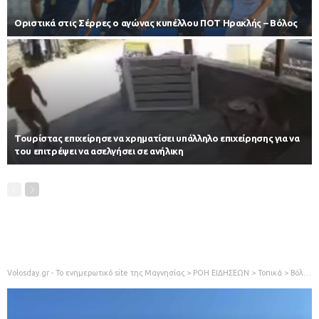
Οριστικά στις Σέρρες ο αγώνας κυπέλλου ΠΟΤ Ηρακλής – Βόλος
Τουρίστας επιχείρησε να χρηματίσει υπάλληλο επιχείρησης για να
του επιτρέψει να ασελγήσει σε ανήλικη
Volosday.gr - Το ενημερωτικό site της Μαγνησίας
>
ΡΟΗ ΕΙΔΗΣΕΩΝ
>
Τοπικά
>
Βόλος