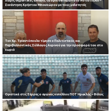
Χωρίς σημαντικές αλλαγές τα όρια οικισμών στο Νότιο Πήλιο –
Συνάντηση Χρήστου Μπουκώρου με τους μελετητές
Τον Χρ. Τριαντόπουλο τίμησε ο Πολιτιστικός και
Περιβαλλοντικός Σύλλογος Αερινού για την προσφορά του στο
χωριό
Οριστικά στις Σέρρες ο αγώνας κυπέλλου ΠΟΤ Ηρακλής – Βόλος