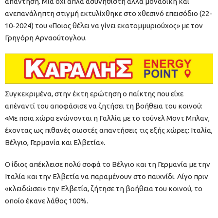
απάντηση. Μία όχι απλά ασυνήθιστη αλλά μοναδική και
ανεπανάληπτη στιγμή εκτυλίχθηκε στο χθεσινό επεισόδιο (22-
10-2024) του «Ποιος θέλει να γίνει εκατομμυριούχος» με τον
Γρηγόρη Αρναούτογλου.
Συγκεκριμένα, στην έκτη ερώτηση ο παίκτης που είχε
απέναντί του αποφάσισε να ζητήσει τη βοήθεια του κοινού:
«Με ποια χώρα ενώνονται η Γαλλία με το τούνελ Μοντ Μπλαν,
έχοντας ως πιθανές σωστές απαντήσεις τις εξής χώρες: Ιταλία,
Βέλγιο, Γερμανία και Ελβετία».
Ο ίδιος απέκλεισε πολύ σοφά το Βέλγιο και τη Γερμανία με την
Ιταλία και την Ελβετία να παραμένουν στο παιχνίδι. Λίγο πριν
«κλειδώσει» την Ελβετία, ζήτησε τη βοήθεια του κοινού, το
οποίο έκανε λάθος 100%.