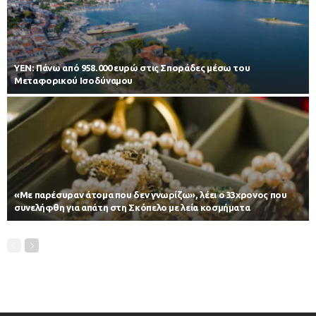
ΥΕΝ: Πάνω από 958.000 ευρώ στις Σποράδες μέσω του
Μεταφορικού Ισοδύναμου
«Με παρέσυραν άτομα που δεν γνωρίζω», λέει ο 33χρονος που
συνελήφθη για απάτη στη Σκόπελο με λεία κοσμήματα