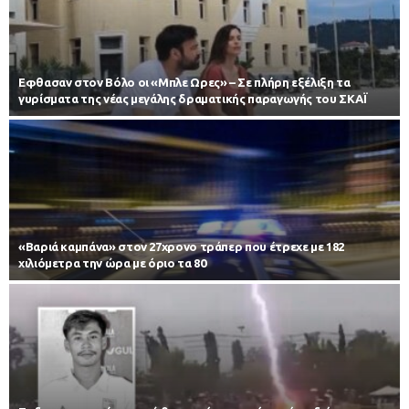
Εφθασαν στον Βόλο οι «Μπλε Ωρες» – Σε πλήρη εξέλιξη τα
γυρίσματα της νέας μεγάλης δραματικής παραγωγής του ΣΚΑΪ
«Βαριά καμπάνα» στον 27χρονο τράπερ που έτρεχε με 182
χιλιόμετρα την ώρα με όριο τα 80