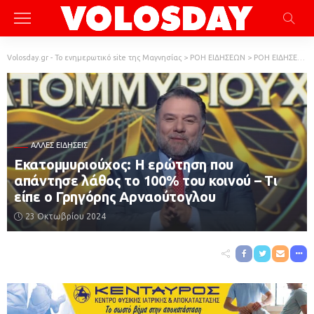
Volosday.gr - Το ενημερωτικό site της Μαγνησίας
>
ΡΟΗ ΕΙΔΗΣΕΩΝ
>
ΡΟΗ ΕΙΔΗΣΕΩΝ
ΆΛΛΕΣ ΕΙΔΉΣΕΙΣ
Εκατομμυριούχος: Η ερώτηση που
απάντησε λάθος το 100% του κοινού – Τι
είπε ο Γρηγόρης Αρναούτογλου
23 Οκτωβρίου 2024