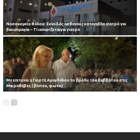
Νοσοκομείο Βόλου: Συνοδός ασθενούς καταγγέλει γιατρό για
βιαιοπραγία – Τί ισχυρίζεταιγια γιατρό
Με επιτυχία η Γιορτή Αμυγδάλου το βράδυ του Σαββάτου στις
Μικροθήβες ( βίντεο, φωτο)