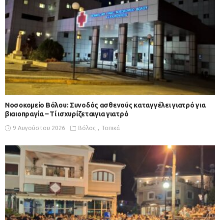
Νοσοκομείο Βόλου: Συνοδός ασθενούς καταγγέλει γιατρό για
βιαιοπραγία – Τί ισχυρίζεταιγια γιατρό
9 Αυγούστου 2026
Βόλος
Τοπικά