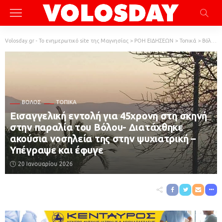
Volosday.gr - Το ενημερωτικό site της Μαγνησίας
>
ΡΟΗ ΕΙΔΗΣΕΩΝ
>
Τοπικά
>
Βόλος
ΒΌΛΟΣ
ΤΟΠΙΚΆ
Εισαγγελική εντολή για 45χρονη στη σκηνή
στην παραλία του Βόλου- Διατάχθηκε
ακούσια νοσηλεία της στην ψυχιατρική –
Υπέγραψε και έφυγε
20 Ιανουαρίου 2026