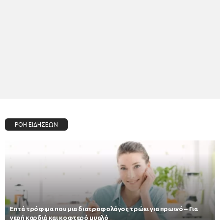
ΡΟΗ ΕΙΔΗΣΕΩΝ
Επτά τρόφιμα που μια διατροφολόγος τρώει για πρωινό – Για
γερή καρδιά και κοφτερό μυαλό