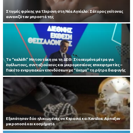
Στιγμές φρίκης για 13χρονη στη Νέα Αγχίαλο: Σάτυρος γείτονας
αυνανιζόταν μπροστά της
Το “καλάθι” Μητσοτάκη για τη ΔΕΘ: Στοχευμένα μέτρα για
ευάλωτους, συνταξιούχους και μικρομεσαίους επιχειρηματίες –
Πακέτο ενεργειακών επενδύσεων με “όχημα” τη ρήτρα διαφυγής
Εξαπάτησαν δύο ηλικιωμένες σε Κερασιά και Κανάλια: Αρπαξαν
μικροποσά και κοσμήματα