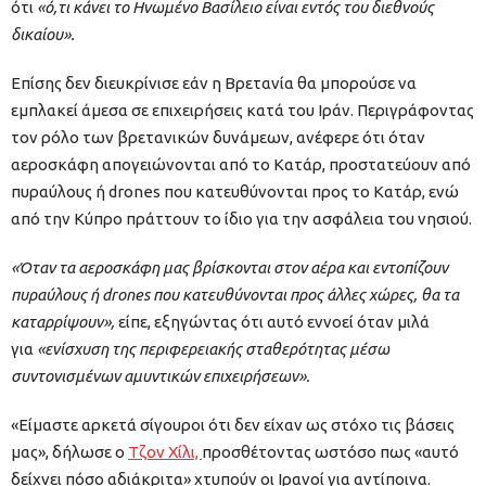
ότι
«ό,τι κάνει το Ηνωμένο Βασίλειο είναι εντός του διεθνούς
δικαίου».
Επίσης δεν διευκρίνισε εάν η Βρετανία θα μπορούσε να
εμπλακεί άμεσα σε επιχειρήσεις κατά του Ιράν. Περιγράφοντας
τον ρόλο των βρετανικών δυνάμεων, ανέφερε ότι όταν
αεροσκάφη απογειώνονται από το Κατάρ, προστατεύουν από
πυραύλους ή drones που κατευθύνονται προς το Κατάρ, ενώ
από την Κύπρο πράττουν το ίδιο για την ασφάλεια του νησιού.
«Όταν τα αεροσκάφη μας βρίσκονται στον αέρα και εντοπίζουν
πυραύλους ή drones που κατευθύνονται προς άλλες χώρες, θα τα
καταρρίψουν»,
είπε, εξηγώντας ότι αυτό εννοεί όταν μιλά
για
«ενίσχυση της περιφερειακής σταθερότητας μέσω
συντονισμένων αμυντικών επιχειρήσεων».
«Είμαστε αρκετά σίγουροι ότι δεν είχαν ως στόχο τις βάσεις
μας», δήλωσε ο
Τζον Χίλι,
προσθέτοντας ωστόσο πως «αυτό
δείχνει πόσο αδιάκριτα» χτυπούν οι Ιρανοί για αντίποινα.