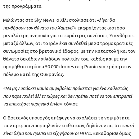
της προγράμματα.
Μιλώντας στο Sky News, ο Χίλι σχολίασε ότι
«λίγοι θα
πενθήσουν τον θάνατο του Χαμενεΐ»,
εκφράζοντας ωστόσο
μεγαλύτερη ανησυχία για τις ευρύτερες συνέπειες. Υπενθύμισε,
μεταξύ άλλων, ότι το Ιράν έχει συνδεθεί με 20 τρομοκρατικές
συνωμοσίες στο βρετανικό έδαφος, με την καταστολή και τον
θάνατο δεκάδων χιλιάδων πολιτών του, καθώς και με την
προμήθεια περίπου 50.000 drones στη Ρωσία για χρήση στον
πόλεμο κατά της Ουκρανίας.
«Να μην υπάρχει καμία αμφιβολία: πρόκειται για ένα καθεστώς
που παρενοχλεί άλλες χώρες και δεν πρέπει ποτέ να του επιτραπεί
να αποκτήσει πυρηνικό όπλο»,
τόνισε.
Ο Βρετανός υπουργός απέφυγε να σχολιάσει τη νομιμότητα
των αμερικανοϊσραηλινών επιθέσεων, δηλώνοντας ότι
«αυτό
είναι θέμα που πρέπει να εξηγήσουν οι ΗΠΑ».
Ξεκαθάρισε όμως