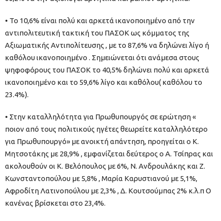
• Το 10,6% είναι πολύ και αρκετά ικανοποιημένο από την
αντιπολιτευτική τακτική του ΠΑΣΟΚ ως κόμματος της
Αξιωματικής Αντιπολίτευσης , με το 87,6% να δηλώνει λίγο ή
καθόλου ικανοποιημένο . Σημειώνεται ότι ανάμεσα στους
ψηφοφόρους του ΠΑΣΟΚ το 40,5% δηλώνει πολύ και αρκετά
ικανοποιημένο και το 59,6% λίγο και καθόλου( καθόλου το
23.4%).
• Στην καταλληλότητα για Πρωθυπουργός σε ερώτηση «
ποιον από τους πολιτικούς ηγέτες θεωρείτε καταλληλότερο
για Πρωθυπουργό» με ανοικτή απάντηση, προηγείται ο Κ.
Μητσοτάκης με 28,9% , εμφανίζεται δεύτερος ο Α. Τσίπρας και
ακολουθούν οι Κ. Βελόπουλος με 6%, Ν. Ανδρουλάκης και Ζ.
Κωνσταντοπούλου με 5,8% , Μαρία Καρυστιανού με 5,1%,
Αφροδίτη Λατινοπούλου με 2,3% , Δ. Κουτσούμπας 2% κ.λ.π Ο
κανένας βρίσκεται στο 23,4%.