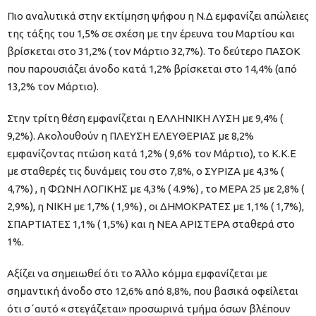
Πιο αναλυτικά στην εκτίμηση ψήφου η Ν.Δ εμφανίζει απώλειες
της τάξης του 1,5% σε σχέση με την έρευνα του Μαρτίου και
βρίσκεται στο 31,2% ( τον Μάρτιο 32,7%). Tο δεύτερο ΠΑΣΟΚ
που παρουσιάζει άνοδο κατά 1,2% βρίσκεται στο 14,4% (από
13,2% τον Μάρτιο).
Στην τρίτη θέση εμφανίζεται η ΕΛΛΗΝΙΚΗ ΛΥΣΗ με 9,4% (
9,2%). Ακολουθούν η ΠΛΕΥΣΗ ΕΛΕΥΘΕΡΙΑΣ με 8,2%
εμφανίζοντας πτώση κατά 1,2% ( 9,6% τον Μάρτιο), το Κ.Κ.Ε
με σταθερές τις δυνάμεις του στο 7,8%, ο ΣΥΡΙΖΑ με 4,3% (
4,7%) , η ΦΩΝΗ ΛΟΓΙΚΗΣ με 4,3% ( 4.9%) , το ΜΕΡΑ 25 με 2,8% (
2,9%), η ΝΙΚΗ με 1,7% ( 1,9%) , οι ΔΗΜΟΚΡΑΤΕΣ με 1,1% ( 1,7%),
ΣΠΑΡΤΙΑΤΕΣ 1,1% ( 1,5%) και η ΝΕΑ ΑΡΙΣΤΕΡΑ σταθερά στο
1%.
Αξίζει να σημειωθεί ότι το Άλλο κόμμα εμφανίζεται με
σημαντική άνοδο στο 12,6% από 8,8%, που βασικά οφείλεται
ότι σ΄αυτό « στεγάζεται» προσωρινά τμήμα όσων βλέπουν