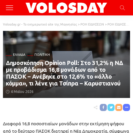
Volosday.gr - Το ενημερωτικό site της Μαγνησίας
>
ΡΟΗ ΕΙΔΗΣΕΩΝ
>
ΡΟΗ ΕΙΔΗΣΕΩΝ
ΕΛΛΆΔΑ
ΠΟΛΙΤΙΚΗ
Δημοσκόπηση Opinion Poll: Στο 31,2% η ΝΔ
με προβάδισμα 16,8 μονάδων από το
ΠΑΣΟΚ – Aνέβηκε στο 12,6% το «άλλο
κόμμα», τι λένε για Τσίπρα – Καρυστιανού
4 Μαΐου 2026
Διαφορά 16,8 ποσοστιαίων μονάδων στην εκτίμηση ψήφου
από το δεύτερο ΠΑΣΟΚ διατηρεί η Νέα Δημοκρατία, σύμφωνα