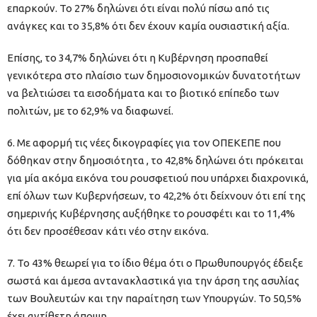
επαρκούν. Το 27% δηλώνει ότι είναι πολύ πίσω από τις
ανάγκες και το 35,8% ότι δεν έχουν καμία ουσιαστική αξία.
Επίσης, το 34,7% δηλώνει ότι η Κυβέρνηση προσπαθεί
γενικότερα στο πλαίσιο των δημοσιονομικών δυνατοτήτων
να βελτιώσει τα εισοδήματα και το βιοτικό επίπεδο των
πολιτών, με το 62,9% να διαφωνεί.
6. Με αφορμή τις νέες δικογραφίες για τον ΟΠΕΚΕΠΕ που
δόθηκαν στην δημοσιότητα , το 42,8% δηλώνει ότι πρόκειται
για μία ακόμα εικόνα του ρουσφετιού που υπάρχει διαχρονικά,
επί όλων των Κυβερνήσεων, το 42,2% ότι δείχνουν ότι επί της
σημερινής Κυβέρνησης αυξήθηκε το ρουσφέτι και το 11,4%
ότι δεν προσέθεσαν κάτι νέο στην εικόνα.
7. Το 43% θεωρεί για το ίδιο θέμα ότι ο Πρωθυπουργός έδειξε
σωστά και άμεσα αντανακλαστικά για την άρση της ασυλίας
των Βουλευτών και την παραίτηση των Υπουργών. Το 50,5%
έχει αντίθετη άποψη.