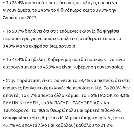
• Το 28,4% απαντά ότι πιστεύει πως οι εκλογές πρέπει να
γίνουν άμεσα, το 24,6% το Φθινόπωρο και το 39,3% την
Άνοιξη του 2027.
• Το 50,7% δηλώνει ότι στις επόμενες εκλογές θα ψηφίσει
περισσότερο για να υπάρχει πολιτική σταθερότητα και το
34,9% για να εκφράσει διαμαρτυρία.
• Το 45,4% θα ήθελε η Κυβέρνηση που θα προκύψει , να είναι
αυτοδύναμη και το 45,9% να είναι Κυβέρνηση συνεργασίας
• Στην Παράσταση νίκης φαίνεται το 54,4% να πιστεύει ότι στις
επόμενες Βουλευτικές εκλογές θα κερδίσει η Ν.Δ. Το 20,8% δεν
απαντά , το 6,7% απαντά άλλο κόμμα , το 5,6% ΠΑΣΟΚ το 4,3%
ΕΛΛΗΝΙΚΗ ΛΥΣΗ , το 3% ΠΛΕΥΣΗ ΕΛΕΥΘΕΡΙΑΣ κ.λπ .
Ταυτόχρονα , το 49,9% θεωρεί πολύ και αρκετά πιθανό να
εξασφαλίσει τρίτη θητεία ο Κ. Μητσοτάκης και η Ν.Δ , με το
46,7% να απαντά λίγο και καθόλου( καθόλου το 21,8%.