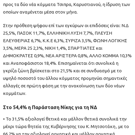
προς τα δύο νέα κόμματα Τσιπρα, Καρυστιανού, η ίδρυση των
οποίων αναμένεται μέσα στον μήνα.
Στην πρόθεση ψήφου επί των εγκύρων οι επιδόσεις είναι: Ν.Δ
25,5%, ΠΑΣΟΚ 11,7%, ΕΛΛΗΝΙΚΗ ΛΥΣΗ 7,7%, ΠΛΕΥΣΗ
ΕΛΕΥΘΕΡΙΑΣ 6,7%, Κ.Κ.Ε 6,3%, ΣΥΡΙΖΑ 3,5%, ΦΩΝΗ ΛΟΓΙΚΗΣ
3,5%, ΜΕΡΑ 25 2,3%, ΝΙΚΗ 1,4%, ΣΠΑΡΤΙΑΤΕΣ και
ΔΗΜΟΚΡΑΤΕΣ 0,9%, ΝΕΑ ΑΡΙΣΤΕΡΑ 0,8%, ΑΛΛΟ ΚΟΜΜΑ 10,3%
και Αναποφάσιστοι 18,4%. Επισημαίνεται ότι συνολικά η
γκρίζα ζώνη βρίσκεται στο 21,5% και σε συνδυασμό με το
υψηλό ποσοστό του άλλου κόμματος προμηνύει σημαντικές
αλλαγές σε πρώτη φάση με την ανακοίνωση των δύο νέων
κομμάτων.
Στο 54,4% η Παράσταση Νίκης για τη ΝΔ
• Το 31,5% αξιολογεί θετικά και μάλλον θετικά συνολικά την
μέχρι τώρα θητεία της Κυβέρνησης του Κ. Μητσοτάκη , με το
66,2% να την αξιολογεί αρνητικά και μάλλον αρνητικά.