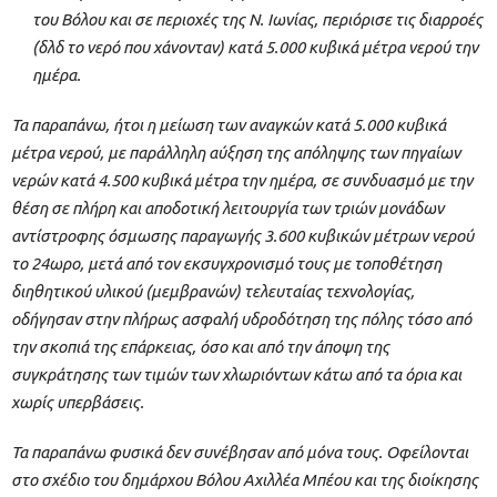
του Βόλου και σε περιοχές της Ν. Ιωνίας, περιόρισε τις διαρροές
(δλδ το νερό που χάνονταν) κατά 5.000 κυβικά μέτρα νερού την
ημέρα.
Τα παραπάνω, ήτοι η μείωση των αναγκών κατά 5.000 κυβικά
μέτρα νερού, με παράλληλη αύξηση της απόληψης των πηγαίων
νερών κατά 4.500 κυβικά μέτρα την ημέρα, σε συνδυασμό με την
θέση σε πλήρη και αποδοτική λειτουργία των τριών μονάδων
αντίστροφης όσμωσης παραγωγής 3.600 κυβικών μέτρων νερού
το 24ωρο, μετά από τον εκσυγχρονισμό τους με τοποθέτηση
διηθητικού υλικού (μεμβρανών) τελευταίας τεχνολογίας,
οδήγησαν στην πλήρως ασφαλή υδροδότηση
της πόλης τόσο από
την σκοπιά της επάρκειας, όσο και από την άποψη της
συγκράτησης των τιμών των χλωριόντων κάτω από τα όρια και
χωρίς υπερβάσεις.
Τα παραπάνω φυσικά δεν συνέβησαν από μόνα τους. Οφείλονται
στο σχέδιο του δημάρχου Βόλου Αχιλλέα Μπέου και της διοίκησης