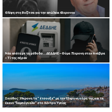
Θλίψη στη Βυζίτσα για την απώλεια 63χρονου
Νέα απάτη με τη μέθοδο…ΔΕΔΔΗΕ – Θύμα 75χρονη στην Ανάβρα
– Τί της πήραν
Σκιάθος: 39χρονη τα ” έτσουξε” με την 15χρονη κόρη της και τα
έκανε “λαμπόγυαλο” στο Κέντρο Υγείας