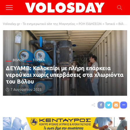
Volosday.gr - Το ενημερωτικό site της Μαγνησίας
>
ΡΟΗ ΕΙΔΗΣΕΩΝ
>
Τοπικά
>
Βόλος
ΒΌΛΟΣ
ΤΟΠΙΚΆ
ΔΕΥΑΜΒ: Καλοκαίρι με πλήρη επάρκεια
νερού και χωρίς υπερβάσεις στα χλωριόντα
του Βόλου
7 Αυγούστου 2025