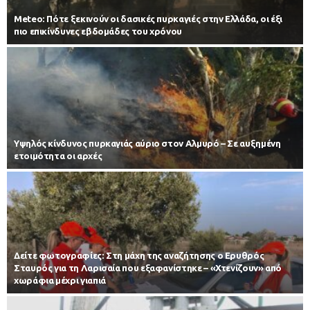
Meteo: Πότε ξεκινούν οι δασικές πυρκαγιές στην Ελλάδα, οι έξι
πιο επικίνδυνες εβδομάδες του χρόνου
Υψηλός κίνδυνος πυρκαγιάς αύριο στον Αλμυρό – Σε αυξημένη
ετοιμότητα οι αρχές
Δείτε φωτογραφίες: Στη μάχη της αναζήτησης ο Ερυθρός
Σταυρός για τη Λαρισαία που εξαφανίστηκε – «Χτενίζουν» από
χωράφια μέχρι γιαπιά