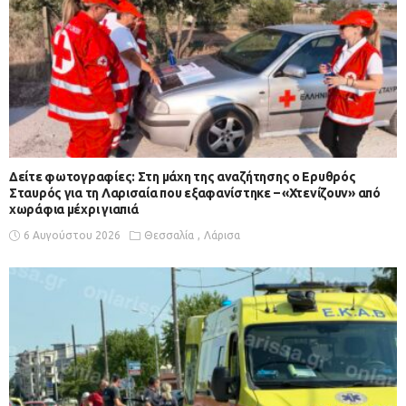
Δείτε φωτογραφίες: Στη μάχη της αναζήτησης ο Ερυθρός
Σταυρός για τη Λαρισαία που εξαφανίστηκε – «Χτενίζουν» από
χωράφια μέχρι γιαπιά
6 Αυγούστου 2026
Θεσσαλία
Λάρισα