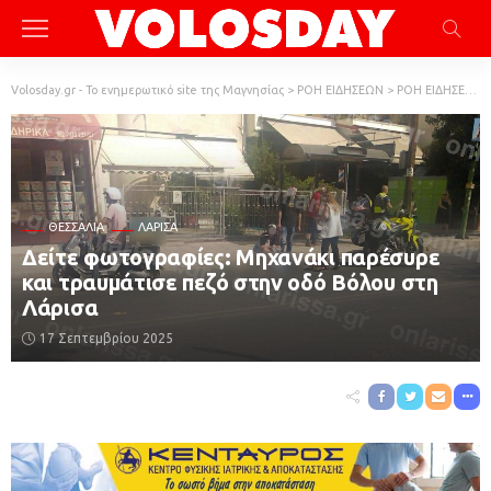
Volosday.gr - Το ενημερωτικό site της Μαγνησίας
>
ΡΟΗ ΕΙΔΗΣΕΩΝ
>
ΡΟΗ ΕΙΔΗΣΕΩΝ
ΘΕΣΣΑΛΊΑ
ΛΆΡΙΣΑ
Δείτε φωτογραφίες: Μηχανάκι παρέσυρε
και τραυμάτισε πεζό στην οδό Βόλου στη
Λάρισα
17 Σεπτεμβρίου 2025